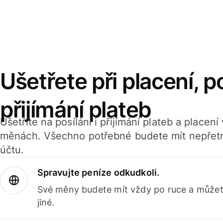
Ušetřete při placení, po
přijímání plateb
Ušetříte na posílání i přijímání plateb a placen
měnách. Všechno potřebné budete mít nepřetr
účtu.
Spravujte peníze odkudkoli.
Své měny budete mít vždy po ruce a můžete
jiné.