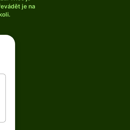
řevádět je na
oli.