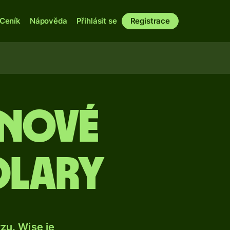
Ceník
Nápověda
Přihlásit se
Registrace
 nové
olary
u. Wise je