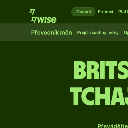
Osobní
Firemní
Plat
Převodník měn
Projít všechny měny
U
Brit
tcha
Převádějte