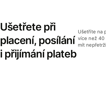
Ušetřete při
Ušetříte na p
placení, posílání
více než 40
mít nepřetrž
i přijímání plateb