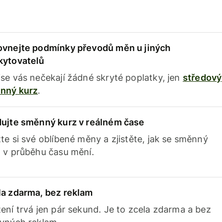
ovnejte podmínky převodů měn u jiných
kytovatelů
se vás nečekají žádné skryté poplatky, jen
středový
nný kurz
.
dujte směnný kurz v reálném čase
te si své oblíbené měny a zjistěte, jak se směnný
 v průběhu času mění.
la zdarma, bez reklam
ení trvá jen pár sekund. Je to zcela zdarma a bez