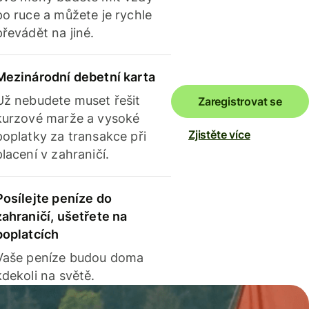
po ruce a můžete je rychle
převádět na jiné.
Mezinárodní debetní karta
Už nebudete muset řešit
Zaregistrovat se
kurzové marže a vysoké
Zjistěte více
poplatky za transakce při
placení v zahraničí.
Posílejte peníze do
zahraničí, ušetřete na
poplatcích
Vaše peníze budou doma
kdekoli na světě.