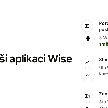
Por
pos
S Wi
smě
i aplikaci Wise
Sle
Ulož
kurz
Zce
Staž