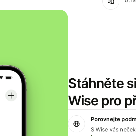
otr
Stáhněte si
Wise pro p
Porovnejte podm
S Wise vás neček