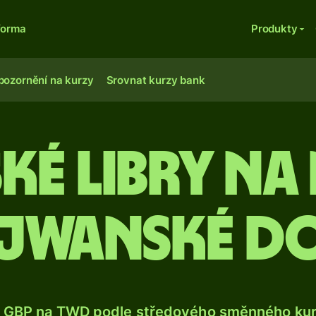
forma
Produkty
pozornění na kurzy
Srovnat kurzy bank
ské libry na
jwanské d
 GBP na TWD podle středového směnného kurz