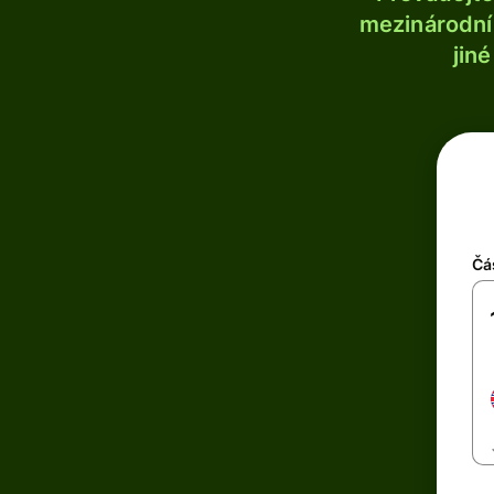
mezinárodní 
jin
Čá