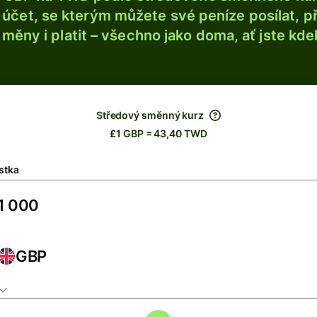
účet, se kterým můžete své peníze posílat, p
é měny i platit – všechno jako doma, ať jste kdek
Středový směnný kurz
£1 GBP = 43,40 TWD
stka
GBP