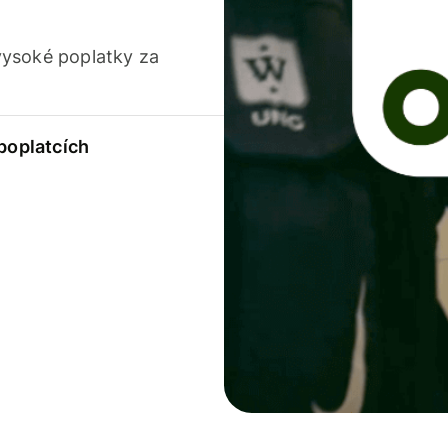
vysoké poplatky za
 poplatcích