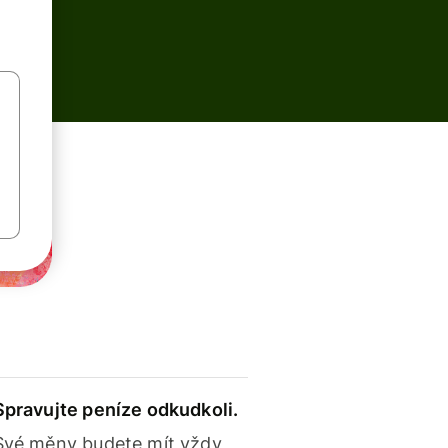
Spravujte peníze odkudkoli.
Své měny budete mít vždy