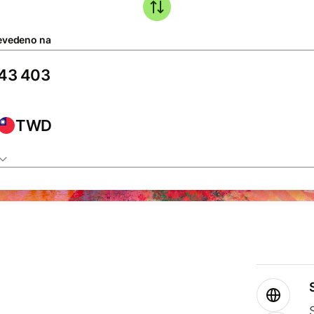
evedeno na
TWD