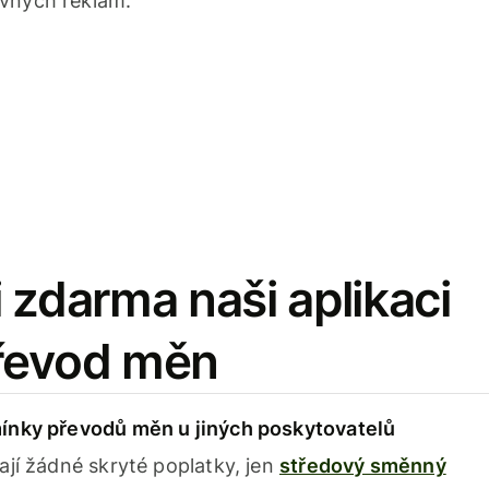
avných reklam.
 zdarma naši aplikaci
řevod měn
ínky převodů měn u jiných poskytovatelů
ají žádné skryté poplatky, jen
středový směnný