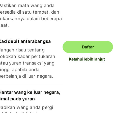
Pastikan mata wang anda
tersedia di satu tempat, dan
tukarkannya dalam beberapa
saat.
Kad debit antarabangsa
Daftar
Jangan risau tentang
tokokan kadar pertukaran
Ketahui lebih lanjut
atau yuran transaksi yang
tinggi apabila anda
berbelanja di luar negara.
Hantar wang ke luar negara,
jimat pada yuran
Jadikan wang anda pergi