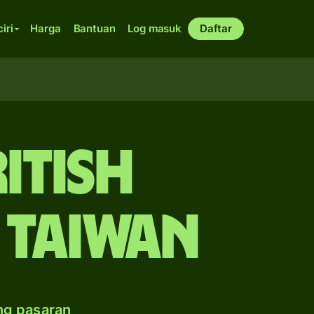
ciri
Harga
Bantuan
Log masuk
Daftar
itish
 Taiwan
ng pasaran