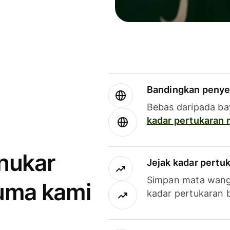
Bandingkan penye
Bebas daripada ba
kadar pertukaran
enukar
Jejak kadar pertu
Simpan mata wan
uma kami
kadar pertukaran 