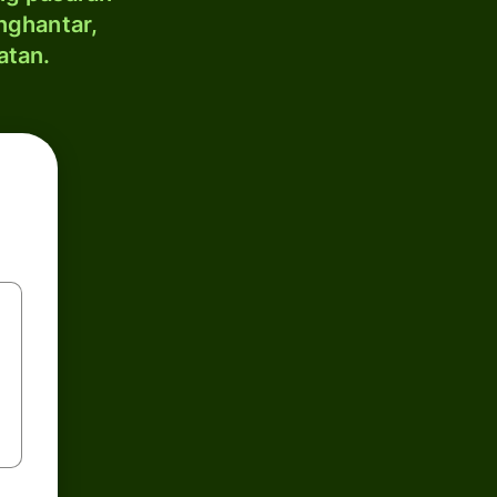
nghantar,
atan.