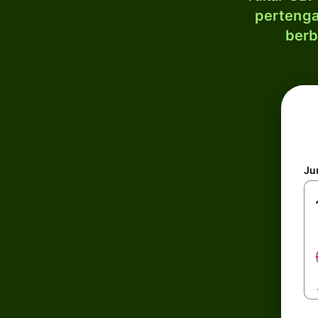
pertenga
berb
Ju