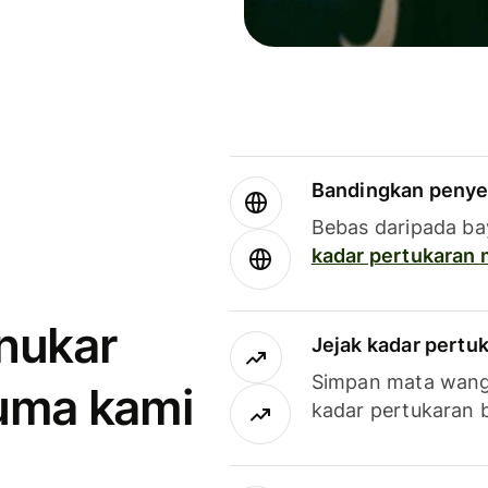
Bandingkan penye
Bebas daripada ba
kadar pertukaran
enukar
Jejak kadar pertu
Simpan mata wan
uma kami
kadar pertukaran 