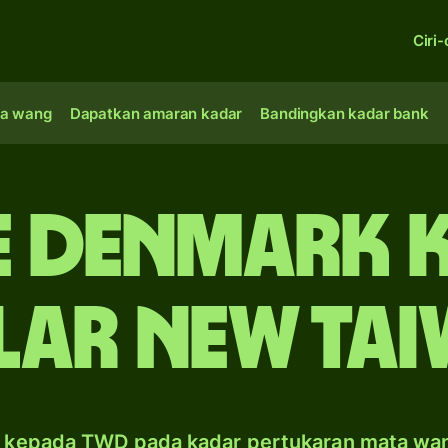
Ciri-
a wang
Dapatkan amaran kadar
Bandingkan kadar bank
 Denmark 
ar New Ta
 kepada TWD pada kadar pertukaran mata wa