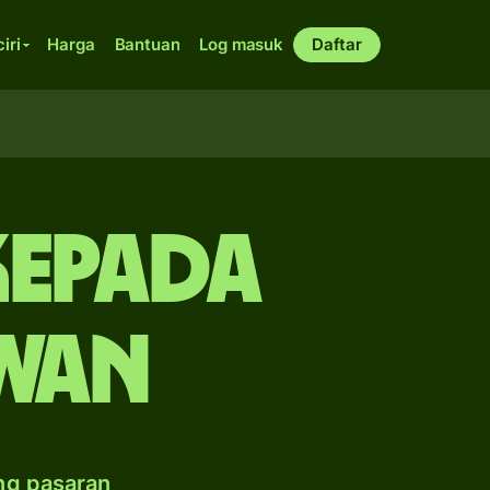
ciri
Harga
Bantuan
Log masuk
Daftar
kepada
iwan
ng pasaran