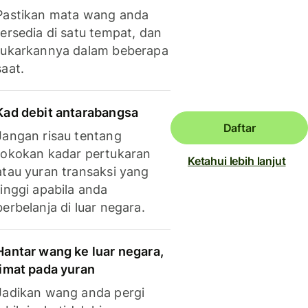
Pastikan mata wang anda
tersedia di satu tempat, dan
tukarkannya dalam beberapa
saat.
Kad debit antarabangsa
Daftar
Jangan risau tentang
tokokan kadar pertukaran
Ketahui lebih lanjut
atau yuran transaksi yang
tinggi apabila anda
berbelanja di luar negara.
Hantar wang ke luar negara,
jimat pada yuran
Jadikan wang anda pergi