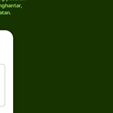
nghantar,
atan.