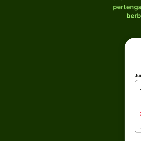
pertenga
berb
Ju