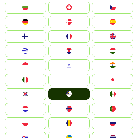
България
Switzerland
Czechia
Deutschland
Denmark
España
Suomi
France
United Kingdom
Greece
Hrvatska
Magyarország
Indonesia
Israel
India
Italia
JA
Japan
Malay
South Korea
Mexico
Nederland
Norge
Portugal
Polska
România
Россия
Slovensko
Ruoŧŧa
ไทย