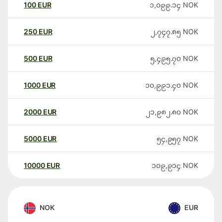
100
EUR
၁,၀၉၉.၁၄
NOK
250
EUR
၂,၇၄၇.၈၅
NOK
500
EUR
၅,၄၉၅.၇၀
NOK
1000
EUR
၁၀,၉၉၁.၄၀
NOK
2000
EUR
၂၁,၉၈၂.၈၀
NOK
5000
EUR
၅၄,၉၅၇
NOK
10000
EUR
၁၀၉,၉၁၄
NOK
NOK
EUR