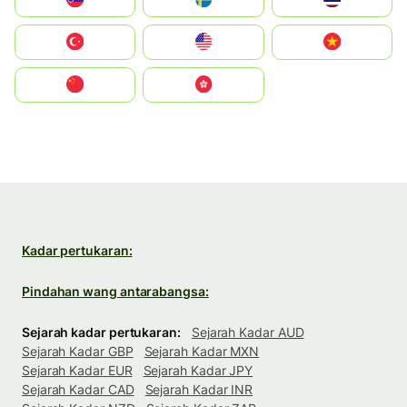
Türkiye
United States
Vietnam
中国
中國香港特別行政區
Kadar pertukaran:
Pindahan wang antarabangsa:
Sejarah kadar pertukaran:
Sejarah Kadar AUD
Sejarah Kadar GBP
Sejarah Kadar MXN
Sejarah Kadar EUR
Sejarah Kadar JPY
Sejarah Kadar CAD
Sejarah Kadar INR