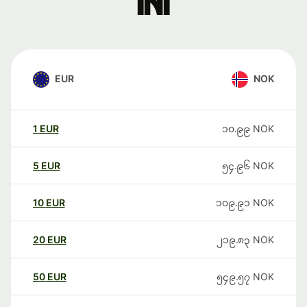
ini
EUR
NOK
1
EUR
၁၀.၉၉
NOK
5
EUR
၅၄.၉၆
NOK
10
EUR
၁၀၉.၉၁
NOK
20
EUR
၂၁၉.၈၃
NOK
50
EUR
၅၄၉.၅၇
NOK