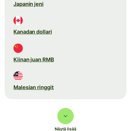
Japanin jeni
Kanadan dollari
Kiinan juan RMB
Malesian ringgit
Näytä lisää