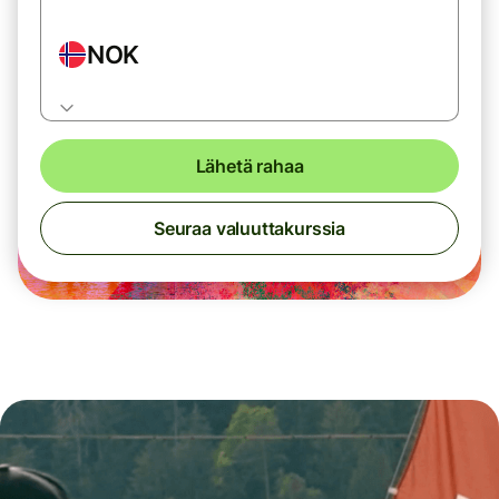
NOK
Lähetä rahaa
Seuraa valuuttakurssia