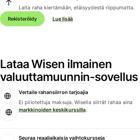
Laita raha kiertämään, etäisyydestä riippumatta.
Rekisteröidy
Lue lisää
Lataa Wisen ilmainen
valuuttamuunnin-sovellus
Vertaile rahansiirron tarjoajia
Ei piilotettuja maksuja. Wisella siirrät rahaa aina
markkinoiden keskikurssilla
.
Seuraa reaaliaikaisia vaihtokursseja