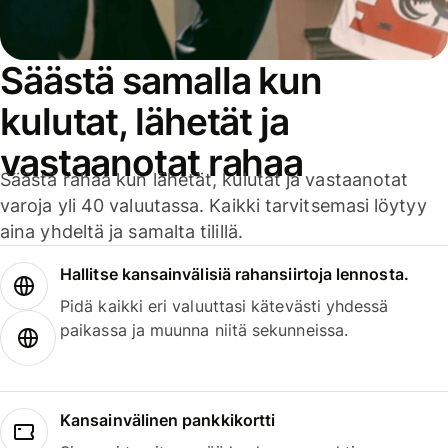
Säästä samalla kun
kulutat, lähetät ja
vastaanotat rahaa
Säästä rahaa kun lähetät, kulutat ja vastaanotat
varoja yli 40 valuutassa. Kaikki tarvitsemasi löytyy
aina yhdeltä ja samalta tilillä.
Hallitse kansainvälisiä rahansiirtoja lennosta.
Pidä kaikki eri valuuttasi kätevästi yhdessä
paikassa ja muunna niitä sekunneissa.
Kansainvälinen pankkikortti