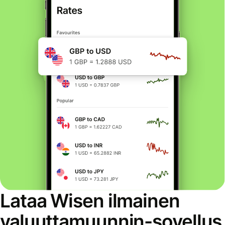
Lataa Wisen ilmainen
valuuttamuunnin-sovellus