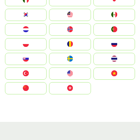
Italia
JA
Japan
South Korea
Malay
Mexico
Nederland
Norge
Portugal
Polska
România
Россия
Slovensko
Ruoŧŧa
ไทย
Türkiye
United States
Vietnam
中国
中國香港特別行政區