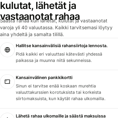
kulutat, lähetät ja
vastaanotat rahaa
Säästä rahaa kun lähetät, kulutat ja vastaanotat
varoja yli 40 valuutassa. Kaikki tarvitsemasi löytyy
aina yhdeltä ja samalta tilillä.
Hallitse kansainvälisiä rahansiirtoja lennosta.
Pidä kaikki eri valuuttasi kätevästi yhdessä
paikassa ja muunna niitä sekunneissa.
Kansainvälinen pankkikortti
Sinun ei tarvitse enää koskaan murehtia
valuuttakurssien korotuksista tai korkeista
siirtomaksuista, kun käytät rahaa ulkomailla.
Lähetä rahaa ulkomaille ja säästä maksuissa