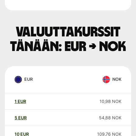
Valuuttakurssit
tänään: EUR → NOK
EUR
NOK
1
EUR
10,98
NOK
5
EUR
54,88
NOK
10
EUR
109,76
NOK