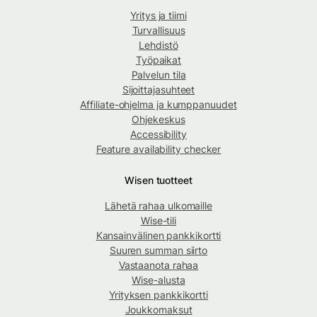
Yritys ja tiimi
Turvallisuus
Lehdistö
Työpaikat
Palvelun tila
Sijoittajasuhteet
Affiliate-ohjelma ja kumppanuudet
Ohjekeskus
Accessibility
Feature availability checker
Wisen tuotteet
Lähetä rahaa ulkomaille
Wise-tili
Kansainvälinen pankkikortti
Suuren summan siirto
Vastaanota rahaa
Wise-alusta
Yrityksen pankkikortti
Joukkomaksut