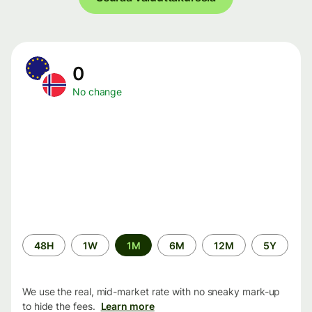
0
No change
Time
48H
1W
1M
6M
12M
5Y
period
We use the real, mid-market rate with no sneaky mark-up
to hide the fees.
Learn more