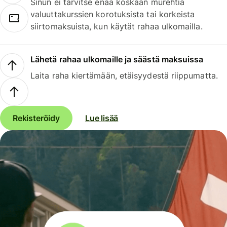
Sinun ei tarvitse enää koskaan murehtia
valuuttakurssien korotuksista tai korkeista
siirtomaksuista, kun käytät rahaa ulkomailla.
Lähetä rahaa ulkomaille ja säästä maksuissa
Laita raha kiertämään, etäisyydestä riippumatta.
Rekisteröidy
Lue lisää