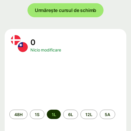
Urmărește cursul de schimb
0
Nicio modificare
Perioada
48H
1S
1L
6L
12L
5A