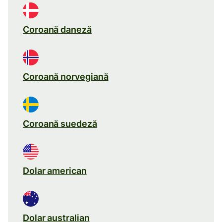
Coroană daneză
Coroană norvegiană
Coroană suedeză
Dolar american
Dolar australian