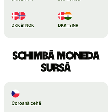
DKK în NOK
DKK în INR
Schimbă moneda
sursă
Coroană cehă