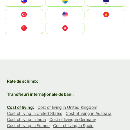
Slovensko
Ruoŧŧa
ไทย
Türkiye
United States
Vietnam
中国
中國香港特別行政區
Rate de schimb:
Transferuri internaționale de bani:
Cost of living:
Cost of living in United Kingdom
Cost of living in United States
Cost of living in Australia
Cost of living in India
Cost of living in Germany
Cost of living in France
Cost of living in Spain