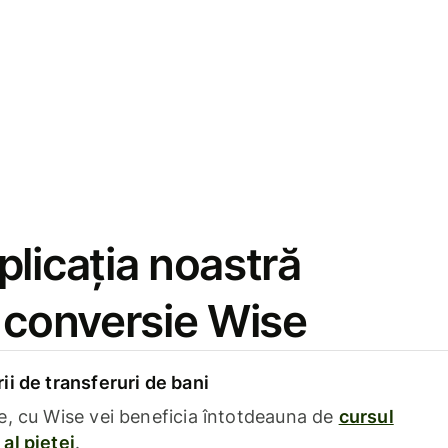
licația noastră
e conversie Wise
i de transferuri de bani
e, cu Wise vei beneficia întotdeauna de
cursul
al pieței
.