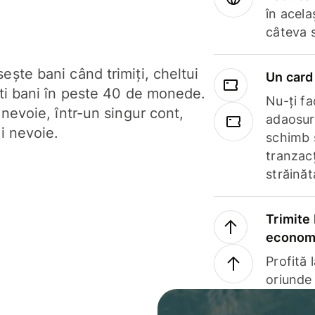
în acela
câteva 
ște bani când trimiți, cheltui
Un card 
ști bani în peste 40 de monede.
Nu-ți fac
 nevoie, într-un singur cont,
adaosuri
i nevoie.
schimb 
tranzacț
străinăt
Trimite 
economi
Profită 
oriunde 