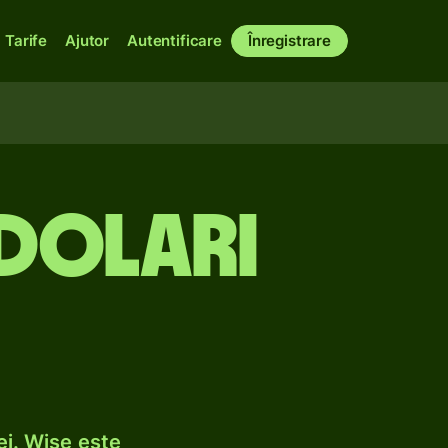
Tarife
Ajutor
Autentificare
Înregistrare
 dolari
ei. Wise este