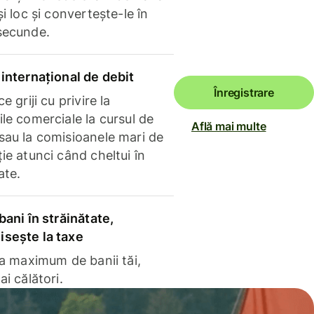
și loc și convertește-le în
secunde.
internațional de debit
Înregistrare
e griji cu privire la
le comerciale la cursul de
Află mai multe
sau la comisioanele mari de
ie atunci când cheltui în
ate.
bani în străinătate,
sește la taxe
la maximum de banii tăi,
ai călători.