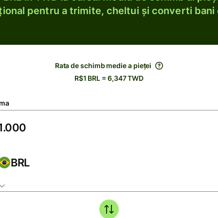
ional pentru a trimite, cheltui și converti bani 
Rata de schimb medie a pieței
R$1 BRL = 6,347 TWD
ma
BRL