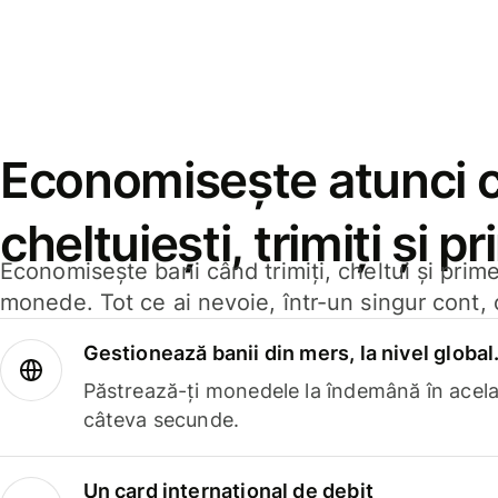
Economisește atunci 
cheltuiești, trimiți și p
Economisește bani când trimiți, cheltui și prim
monede. Tot ce ai nevoie, într-un singur cont, 
Gestionează banii din mers, la nivel global
Păstrează-ți monedele la îndemână în acelaș
câteva secunde.
Un card internațional de debit