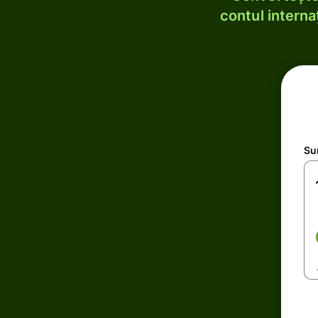
contul internaț
Su