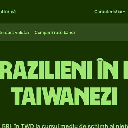
atformă
Caracteristici
te curs valutar
Compară rate bănci
brazilieni în
taiwanezi
BRL în TWD la cursul mediu de schimb al pieț