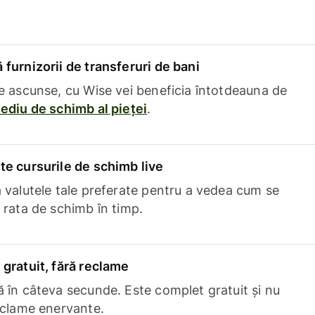
furnizorii de transferuri de bani
e ascunse, cu Wise vei beneficia întotdeauna de
ediu de schimb al pieței
.
e cursurile de schimb live
 valutele tale preferate pentru a vedea cum se
 rata de schimb în timp.
gratuit, fără reclame
 în câteva secunde. Este complet gratuit și nu
eclame enervante.