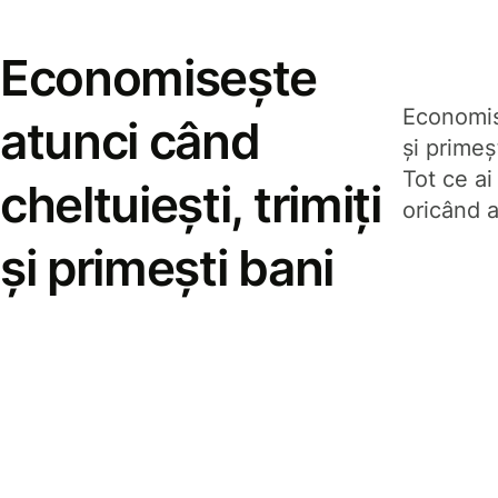
Economisește
Economise
atunci când
și prime
Tot ce ai
cheltuiești, trimiți
oricând a
și primești bani