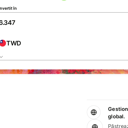
vertit în
TWD
Gestione
global.
Păstrea