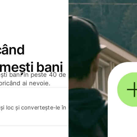
când
rimești bani
ești bani în peste 40 de
oricând ai nevoie.
.
i loc și convertește-le în