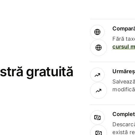
Compară 
Fără tax
cursul m
stră gratuită
Urmăreșt
Salvează
modifică
Complet 
Descarcă
există r