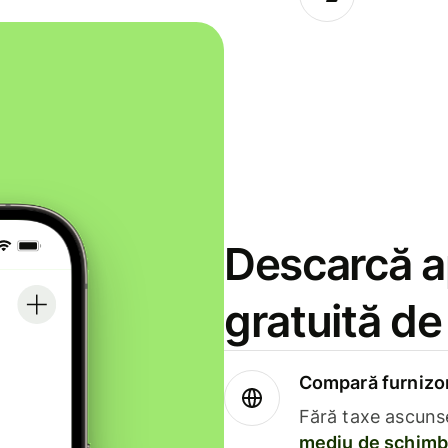
Descarcă ap
gratuită d
Compară furnizori
Fără taxe ascuns
mediu de schimb 