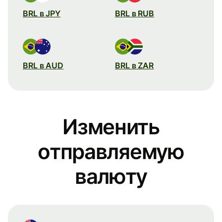
BRL в JPY
BRL в RUB
BRL в AUD
BRL в ZAR
Изменить
отправляемую
валюту