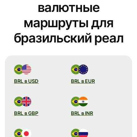
валютные
маршруты для
бразильский реал
BRL в USD
BRL в EUR
BRL в GBP
BRL в INR