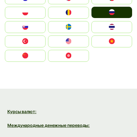
Россия
Polska
România
Slovensko
Ruoŧŧa
ไทย
Türkiye
United States
Vietnam
中国
中國香港特別行政區
Курсы валют:
Международные денежные переводы: