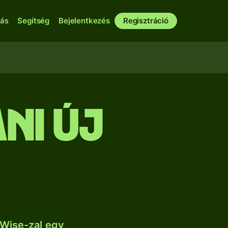
bás
Segítség
Bejelentkezés
Regisztráció
ani új
 Wise-zal egy