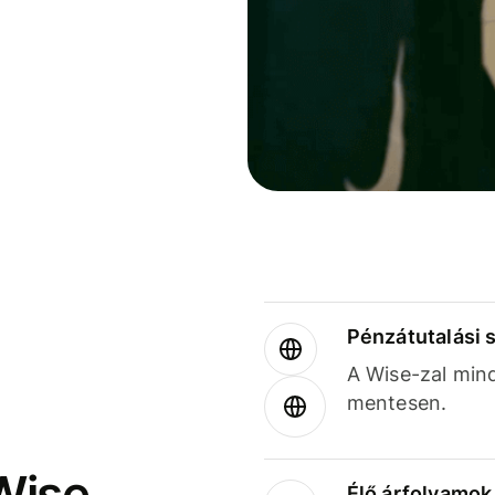
Pénzátutalási 
A Wise-zal min
mentesen.
Wise
Élő árfolyamo