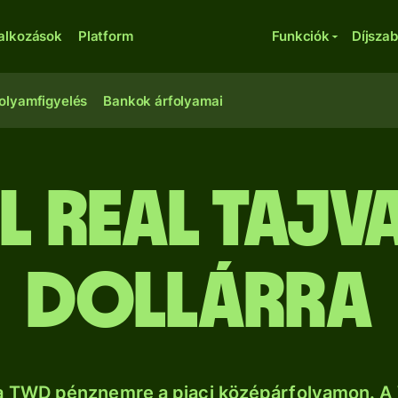
lalkozások
Platform
Funkciók
Díjsza
olyamfigyelés
Bankok árfolyamai
l real tajv
dollárra
a TWD pénznemre a piaci középárfolyamon. A