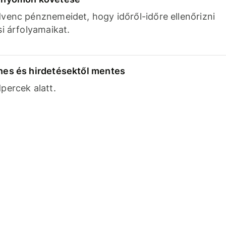
venc pénznemeidet, hogy időről-időre ellenőrizni
si árfolyamaikat.
nes és hirdetésektől mentes
percek alatt.