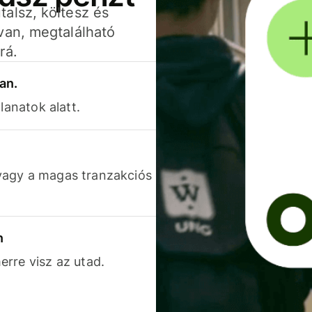
alsz, költesz és
van, megtalálható
rá.
an.
lanatok alatt.
vagy a magas tranzakciós
n
rre visz az utad.