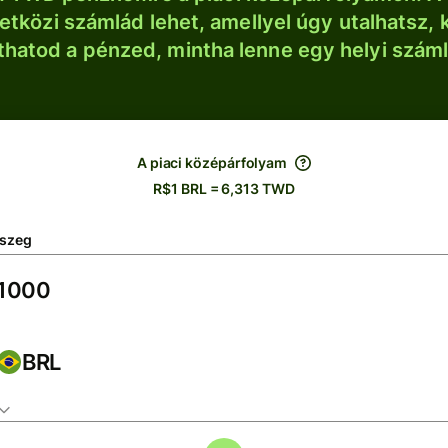
tközi számlád lehet, amellyel úgy utalhatsz, 
thatod a pénzed, mintha lenne egy helyi szám
A piaci középárfolyam
R$1 BRL = 6,313 TWD
szeg
BRL