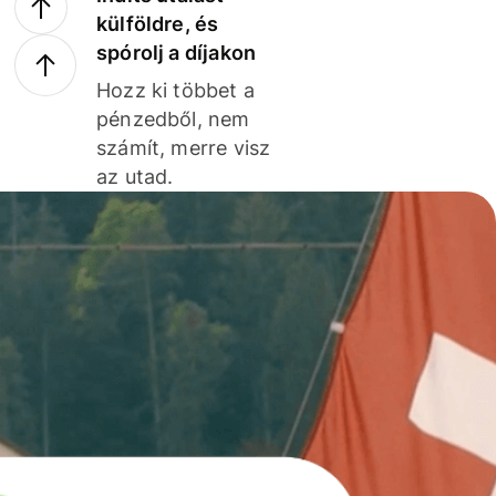
külföldre, és
spórolj a díjakon
Hozz ki többet a
pénzedből, nem
számít, merre visz
az utad.