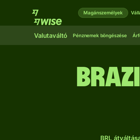
Magánszemélyek
Vál
Valutaváltó
Pénznemek böngészése
Árf
brazi
BRL átváltás