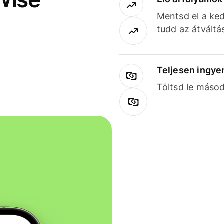
Mentsd el a ked
tudd az átváltá
Teljesen ingye
Töltsd le másod