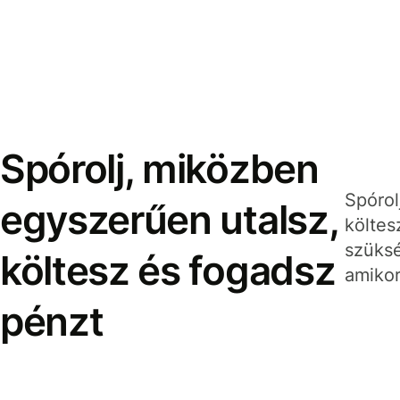
Spórolj, miközben
Spórol
egyszerűen utalsz,
költes
szüksé
költesz és fogadsz
amikor
pénzt