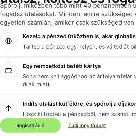
Spórolj, miközben több mint 40 pénznemben ut
fogadsz utalásokat. Minden, amire szükséged 
egyetlen számlán, amikor csak szükséged van 
Kezeld a pénzed útközben is, akár globális
Tartsd a pénzed egy helyen, és váltsd át pil
Egy nemzetközi betéti kártya
Soha nem kell aggódnod az árfolyamfelár 
díjak miatt.
Indíts utalást külföldre, és spórolj a díjako
Hozz ki többet a pénzedből, nem számít, me
Regisztráció
Tudj meg többet