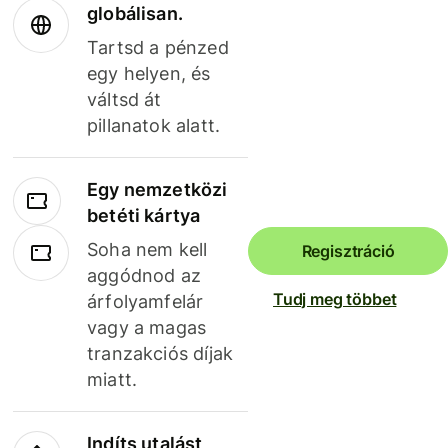
globálisan.
Tartsd a pénzed
egy helyen, és
váltsd át
pillanatok alatt.
Egy nemzetközi
betéti kártya
Soha nem kell
Regisztráció
aggódnod az
Tudj meg többet
árfolyamfelár
vagy a magas
tranzakciós díjak
miatt.
Indíts utalást