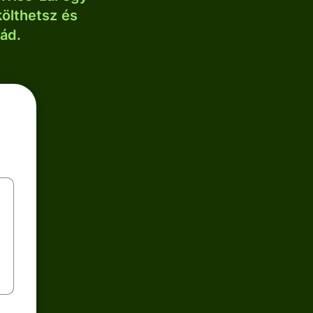
költhetsz és
lád.