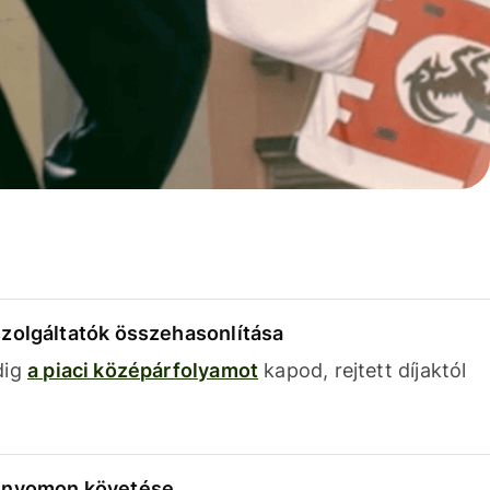
szolgáltatók összehasonlítása
dig
a piaci középárfolyamot
kapod, rejtett díjaktól
k nyomon követése