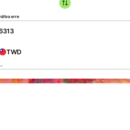
áltva erre
TWD