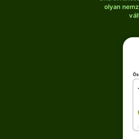
olyan nemze
vál
Ös