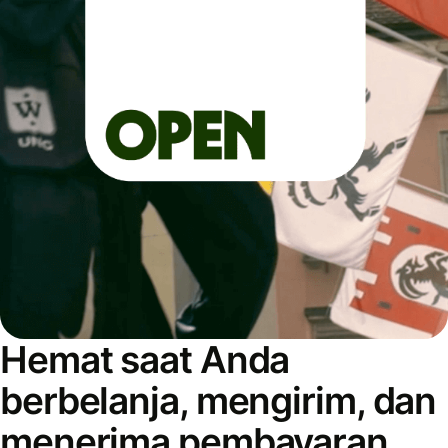
Hemat saat Anda
berbelanja, mengirim, dan
menerima pembayaran