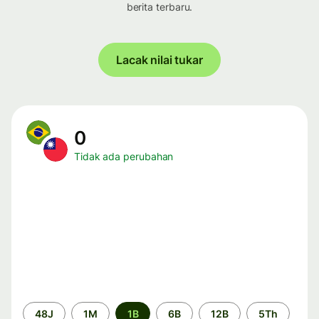
berita terbaru.
Lacak nilai tukar
0
Tidak ada perubahan
Periode
48J
1M
1B
6B
12B
5Th