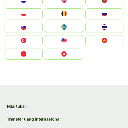
Nederland
Norge
Portugal
Polska
România
Россия
Slovensko
Ruoŧŧa
ไทย
Türkiye
United States
Vietnam
中国
中國香港特別行政區
Nilai tukar:
Transfer uang internasional: