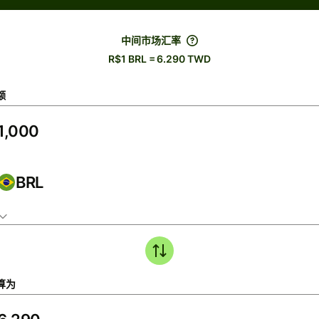
中间市场汇率
R$1 BRL = 6.290 TWD
额
BRL
算为