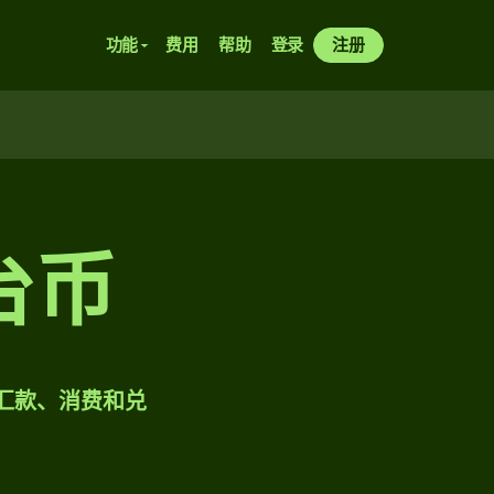
功能
费用
帮助
登录
注册
台币
样汇款、消费和兑