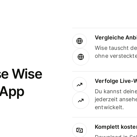
Vergleiche Anb
Wise tauscht d
ohne versteckt
se Wise
Verfolge Live-
-App
Du kannst dein
jederzeit anseh
entwickelt.
Komplett koste