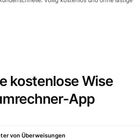
undenschnelle. Völlig kostenlos und ohne lästige
e kostenlose Wise
umrechner-App
eter von Überweisungen