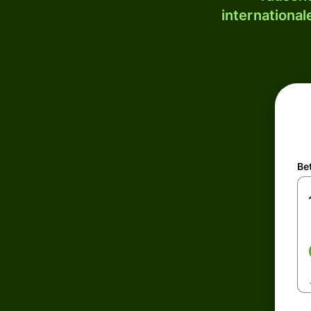
internationa
Be