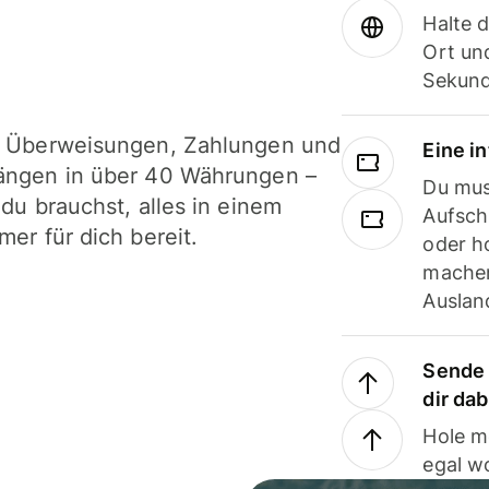
Halte 
Ort und
Sekund
i Überweisungen, Zahlungen und
Eine i
ängen in über 40 Währungen –
Du mus
 du brauchst, alles in einem
Aufsch
mer für dich bereit.
oder h
machen
Ausland
Sende 
dir da
Hole m
egal w