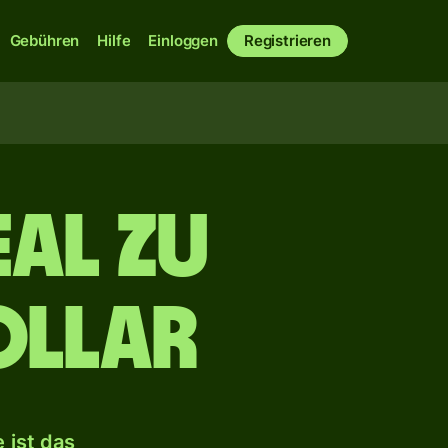
Gebühren
Hilfe
Einloggen
Registrieren
eal zu
ollar
 ist das