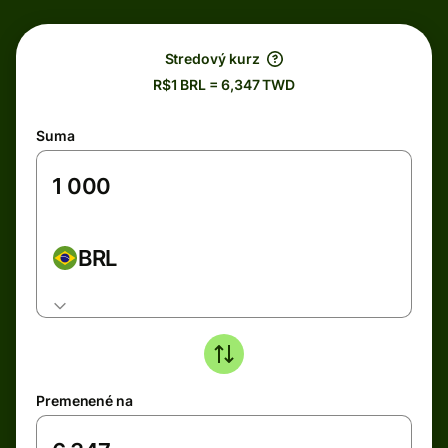
Stredový kurz
R$1 BRL = 6,347 TWD
Suma
BRL
Premenené na