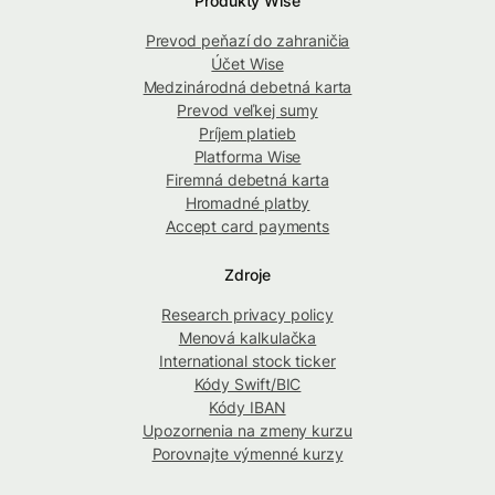
Produkty Wise
Prevod peňazí do zahraničia
Účet Wise
Medzinárodná debetná karta
Prevod veľkej sumy
Príjem platieb
Platforma Wise
Firemná debetná karta
Hromadné platby
Accept card payments
Zdroje
Research privacy policy
Menová kalkulačka
International stock ticker
Kódy Swift/BIC
Kódy IBAN
Upozornenia na zmeny kurzu
Porovnajte výmenné kurzy