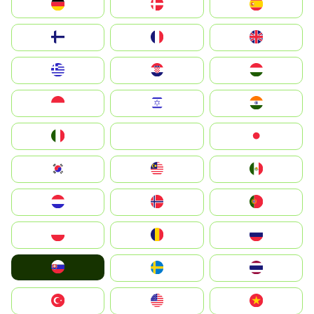
Deutschland
Denmark
España
Suomi
France
United Kingdom
Greece
Hrvatska
Magyarország
Indonesia
Israel
India
Italia
JA
Japan
South Korea
Malay
Mexico
Nederland
Norge
Portugal
Polska
România
Россия
Slovensko
Ruoŧŧa
ไทย
Türkiye
United States
Vietnam