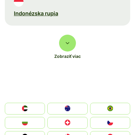
Indonézska rupia
Zobraziť viac
الإمارات العربية المتحدة
Australia
Brazil
България
Switzerland
Czechia