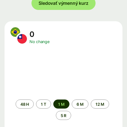
Sledovať výmenný kurz
0
No change
Time
48 H
1 T
1 M
6 M
12 M
period
5 R