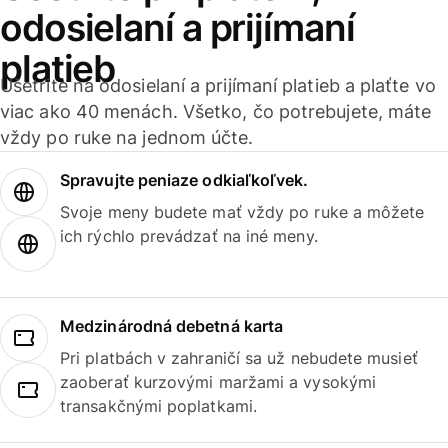
odosielaní a prijímaní
platieb
Ušetrite na odosielaní a prijímaní platieb a plaťte vo
viac ako 40 menách. Všetko, čo potrebujete, máte
vždy po ruke na jednom účte.
Spravujte peniaze odkiaľkoľvek.
Svoje meny budete mať vždy po ruke a môžete
ich rýchlo prevádzať na iné meny.
Medzinárodná debetná karta
Pri platbách v zahraničí sa už nebudete musieť
zaoberať kurzovými maržami a vysokými
transakčnými poplatkami.