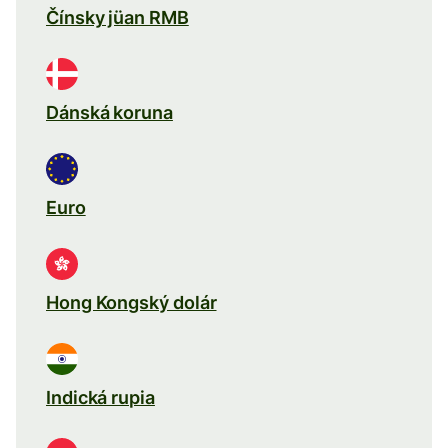
Čínsky jüan RMB
Dánská koruna
Euro
Hong Kongský dolár
Indická rupia