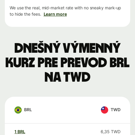
We use the real, mid-market rate with no sneaky mark-up
to hide the fees.
Learn more
Dnešný výmenný
kurz pre prevod BRL
na TWD
BRL
TWD
1
BRL
6,35
TWD