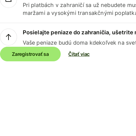
Pri platbách v zahraničí sa už nebudete m
maržami a vysokými transakčnými poplatk
Posielajte peniaze do zahraničia, ušetrite
Vaše peniaze budú doma kdekoľvek na sve
Zaregistrovať sa
Čítať viac