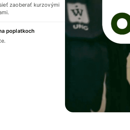
usieť zaoberať kurzovými
ami.
 na poplatkoch
te.