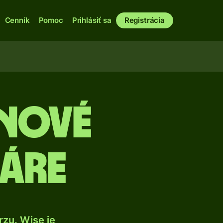
Cenník
Pomoc
Prihlásiť sa
Registrácia
 nové
áre
zu. Wise je