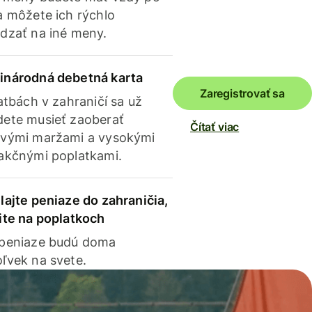
a môžete ich rýchlo
dzať na iné meny.
inárodná debetná karta
Zaregistrovať sa
latbách v zahraničí sa už
ete musieť zaoberať
Čítať viac
vými maržami a vysokými
akčnými poplatkami.
lajte peniaze do zahraničia,
ite na poplatkoch
 peniaze budú doma
ľvek na svete.