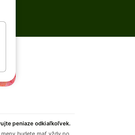
ujte peniaze odkiaľkoľvek.
 meny budete mať vždy po