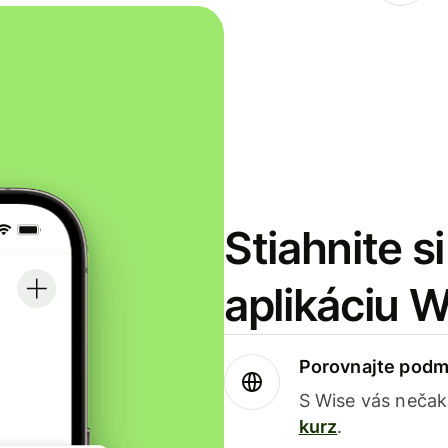
Stiahnite s
aplikáciu 
Porovnajte podm
S Wise vás nečak
kurz
.