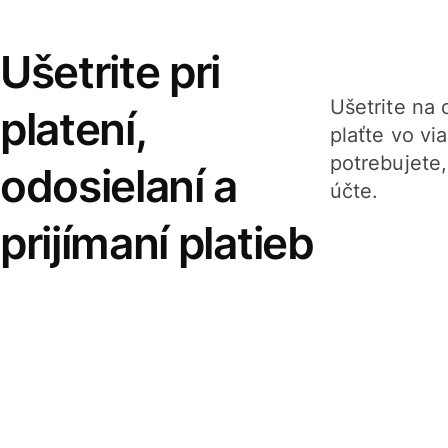
Ušetrite pri
Ušetrite na o
platení,
plaťte vo v
potrebujete
odosielaní a
účte.
prijímaní platieb