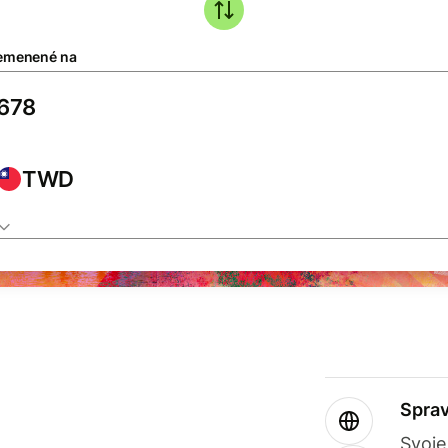
emenené na
TWD
Sprav
Svoje