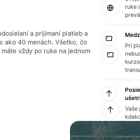
ruke 
prevá
dosielaní a prijímaní platieb a
Medz
iac ako 40 menách. Všetko, čo
Pri p
, máte vždy po ruke na jednom
nebud
kurzo
trans
Posie
ušetr
Vaše
kdeko