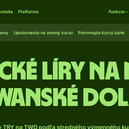
katelia
Platforma
Funkcie
meny
Upozornenia na zmeny kurzu
Porovnajte kurzy bánk
cké líry na
iwanské dol
e TRY na TWD podľa stredného výmenného kur