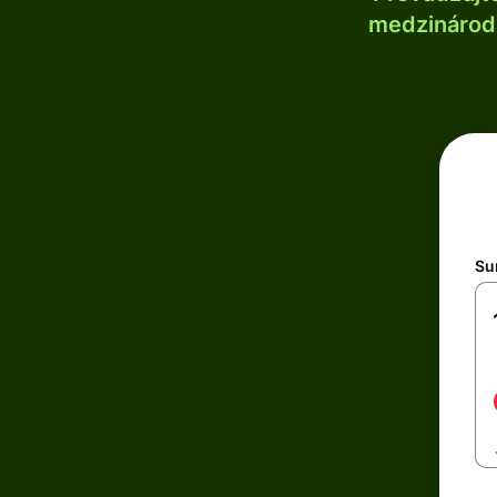
medzinárodn
Su