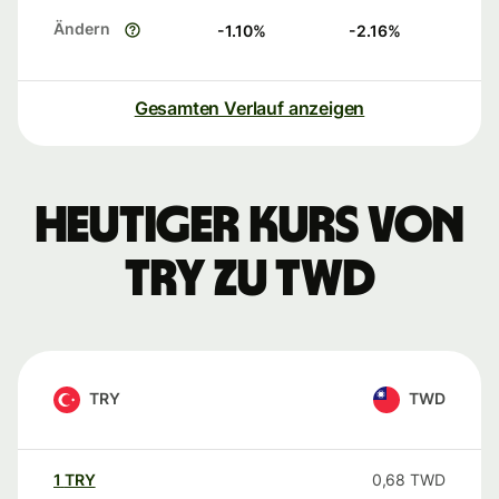
Ändern
-1.10
%
-2.16
%
Gesamten Verlauf anzeigen
Heutiger Kurs von
TRY zu TWD
TRY
TWD
1
TRY
0,68
TWD