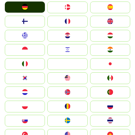
Deutschland
Denmark
España
Suomi
France
United Kingdom
Greece
Hrvatska
Magyarország
Indonesia
Israel
India
Italia
JA
Japan
South Korea
Malay
Mexico
Nederland
Norge
Portugal
Polska
România
Россия
Slovensko
Ruoŧŧa
ไทย
Türkiye
United States
Vietnam