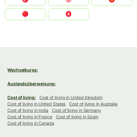
中国
中國香港特別行政區
Wechselkurse:
Auslandsüberweisung:
Cost of living:
Cost of living in United Kingdom
Cost of living in United States
Cost of living in Australia
Cost of living in India
Cost of living in Germany
Cost of living in France
Cost of living in Spain
Cost of living in Canada