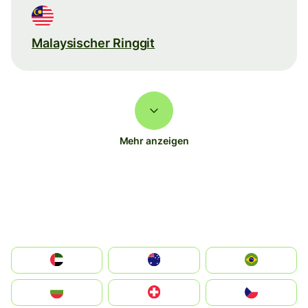
Malaysischer Ringgit
Mehr anzeigen
الإمارات العربية المتحدة
Australia
Brazil
България
Switzerland
Czechia