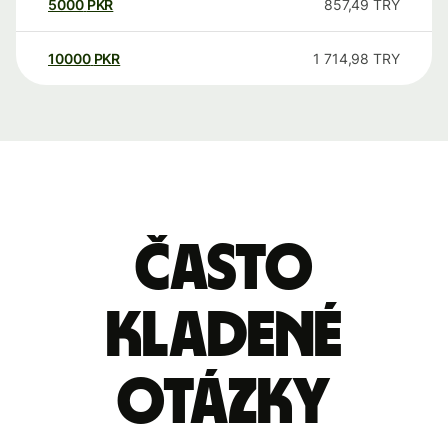
5000
PKR
857,49
TRY
10000
PKR
1 714,98
TRY
Často
kladené
otázky