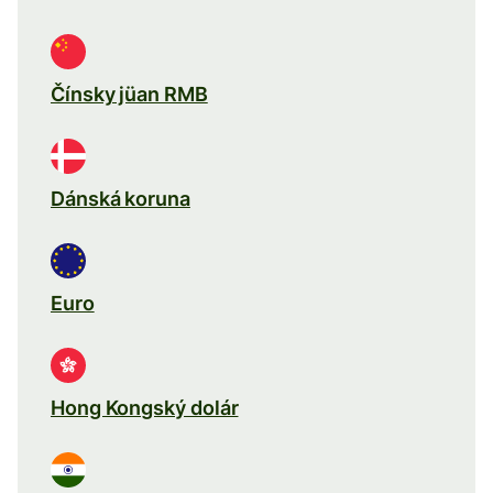
Čínsky jüan RMB
Dánská koruna
Euro
Hong Kongský dolár