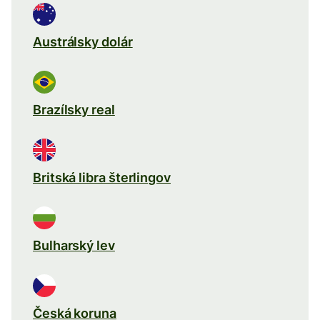
Austrálsky dolár
Brazílsky real
Britská libra šterlingov
Bulharský lev
Česká koruna