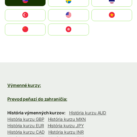
Slovensko
Ruoŧŧa
ไทย
Türkiye
United States
Vietnam
中国
中國香港特別行政區
Výmenné kurzy:
Prevod peňazí do zahraničia:
História výmenných kurzov:
História kurzu AUD
História kurzu GBP
História kurzu MXN
História kurzu EUR
História kurzu JPY
História kurzu CAD
História kurzu INR