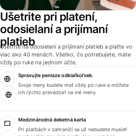
Ušetrite pri platení,
odosielaní a prijímaní
platieb
Ušetrite na odosielaní a prijímaní platieb a plaťte vo
viac ako 40 menách. Všetko, čo potrebujete, máte
vždy po ruke na jednom účte.
Spravujte peniaze odkiaľkoľvek.
Svoje meny budete mať vždy po ruke a môžete
ich rýchlo prevádzať na iné meny.
Medzinárodná debetná karta
Pri platbách v zahraničí sa už nebudete musieť