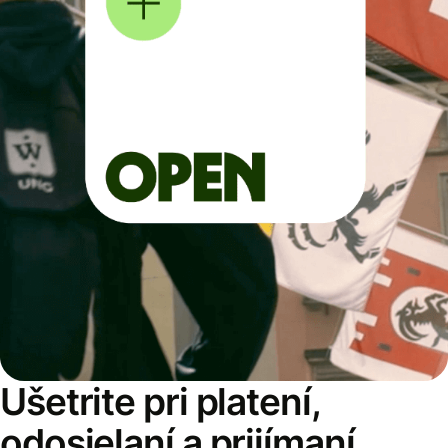
Ušetrite pri platení,
odosielaní a prijímaní