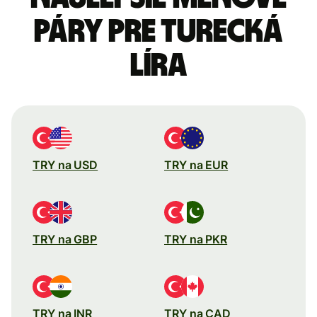
páry pre Turecká
líra
TRY na USD
TRY na EUR
TRY na GBP
TRY na PKR
TRY na INR
TRY na CAD