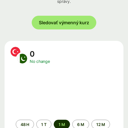
správy.
Sledovať výmenný kurz
0
No change
Time
48 H
1 T
1 M
6 M
12 M
period