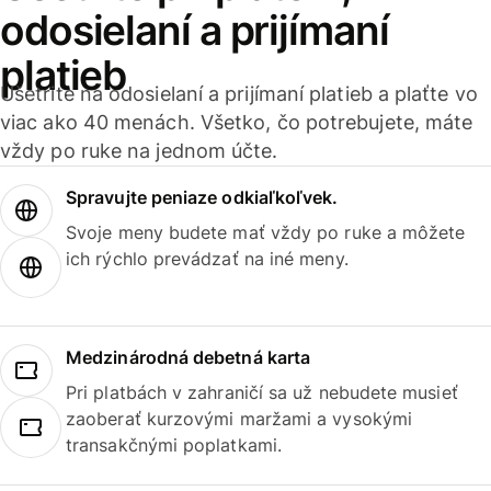
odosielaní a prijímaní
platieb
Ušetrite na odosielaní a prijímaní platieb a plaťte vo
viac ako 40 menách. Všetko, čo potrebujete, máte
vždy po ruke na jednom účte.
Spravujte peniaze odkiaľkoľvek.
Svoje meny budete mať vždy po ruke a môžete
ich rýchlo prevádzať na iné meny.
Medzinárodná debetná karta
Pri platbách v zahraničí sa už nebudete musieť
zaoberať kurzovými maržami a vysokými
transakčnými poplatkami.