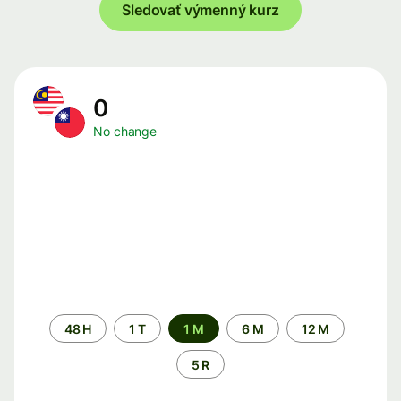
Sledovať výmenný kurz
0
No change
Time
48 H
1 T
1 M
6 M
12 M
period
5 R