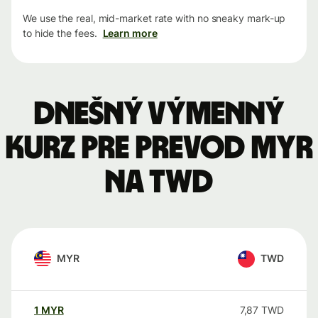
We use the real, mid-market rate with no sneaky mark-up
to hide the fees.
Learn more
Dnešný výmenný
kurz pre prevod MYR
na TWD
MYR
TWD
1
MYR
7,87
TWD