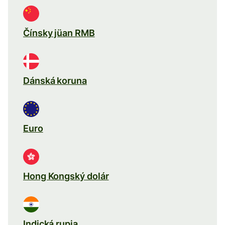
Čínsky jüan RMB
Dánská koruna
Euro
Hong Kongský dolár
Indická rupia