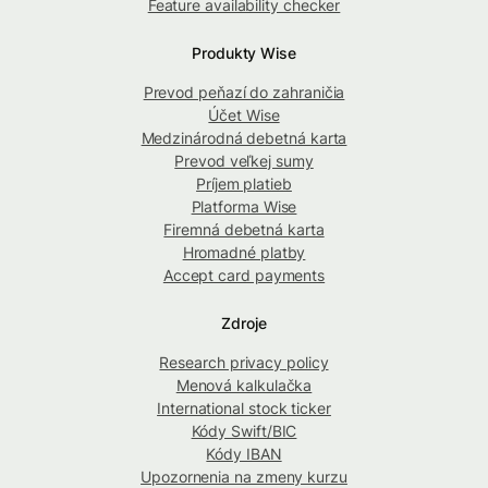
Feature availability checker
Produkty Wise
Prevod peňazí do zahraničia
Účet Wise
Medzinárodná debetná karta
Prevod veľkej sumy
Príjem platieb
Platforma Wise
Firemná debetná karta
Hromadné platby
Accept card payments
Zdroje
Research privacy policy
Menová kalkulačka
International stock ticker
Kódy Swift/BIC
Kódy IBAN
Upozornenia na zmeny kurzu