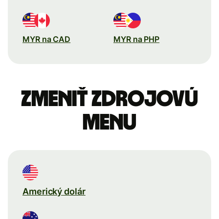
MYR na CAD
MYR na PHP
Zmeniť zdrojovú
menu
Americký dolár