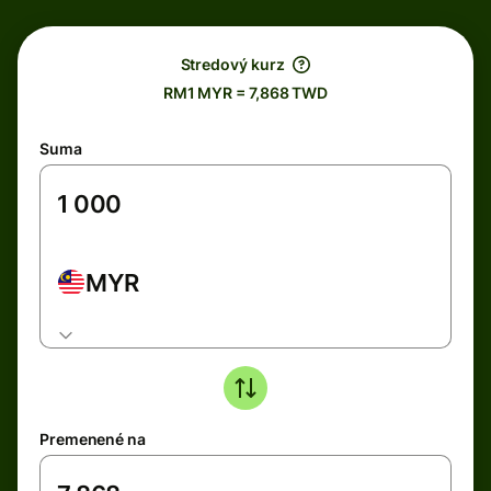
Stredový kurz
RM1 MYR = 7,868 TWD
Suma
MYR
Premenené na