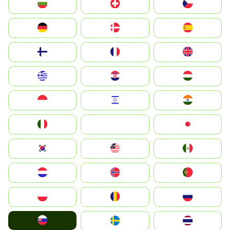
България
Switzerland
Czechia
Deutschland
Denmark
España
Suomi
France
United Kingdom
Greece
Hrvatska
Magyarország
Indonesia
Israel
India
Italia
JA
Japan
South Korea
Malay
Mexico
Nederland
Norge
Portugal
Polska
România
Россия
Slovensko
Ruoŧŧa
ไทย