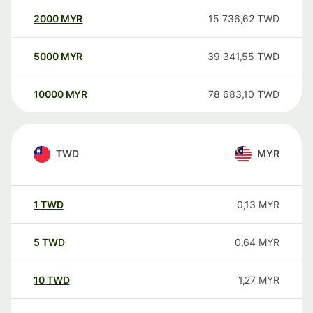
2000
MYR
15 736,62
TWD
5000
MYR
39 341,55
TWD
10000
MYR
78 683,10
TWD
TWD
MYR
1
TWD
0,13
MYR
5
TWD
0,64
MYR
10
TWD
1,27
MYR