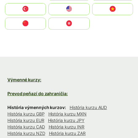
Türkiye
United States
Vietnam
中国
中國香港特別行政區
Výmenné kurzy:
Prevod peňazí do zahraničia:
História výmenných kurzov:
História kurzu AUD
História kurzu GBP
História kurzu MXN
História kurzu EUR
História kurzu JPY
História kurzu CAD
História kurzu INR
História kurzu NZD
História kurzu ZAR