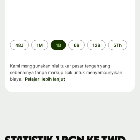
Periode
48J
1M
1B
6B
12B
5Th
waktu
Kami menggunakan nilai tukar pasar tengah yang
sebenarnya tanpa markup licik untuk menyembunyikan
biaya.
Pelajari lebih lanjut