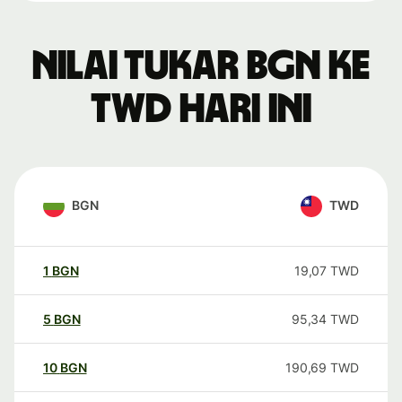
Nilai tukar BGN ke
TWD hari ini
BGN
TWD
1
BGN
19,07
TWD
5
BGN
95,34
TWD
10
BGN
190,69
TWD