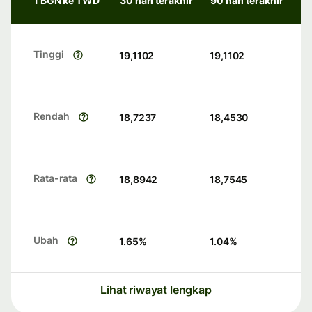
1 BGN ke TWD
30 hari terakhir
90 hari terakhir
Tinggi
19,1102
19,1102
Rendah
18,7237
18,4530
Rata-rata
18,8942
18,7545
Ubah
1.65
%
1.04
%
Lihat riwayat lengkap