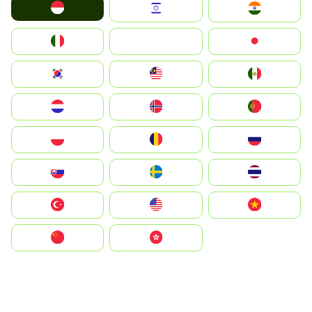
Indonesia
Israel
India
Italia
JA
Japan
South Korea
Malay
Mexico
Nederland
Norge
Portugal
Polska
România
Россия
Slovensko
Ruoŧŧa
ไทย
Türkiye
United States
Vietnam
中国
中國香港特別行政區