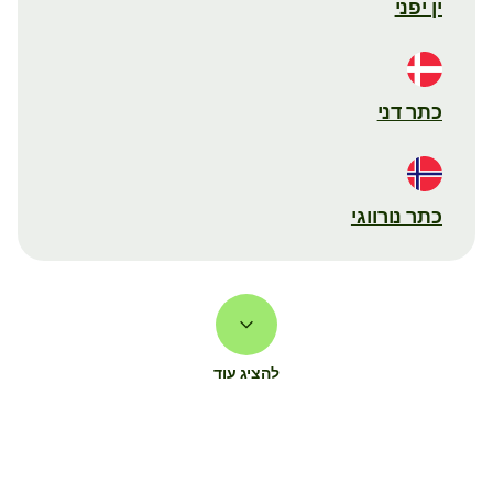
ין יפני
כתר דני
כתר נורווגי
להציג עוד