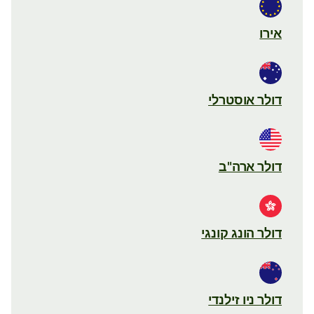
אירו
דולר אוסטרלי
דולר ארה"ב
דולר הונג קונגי
דולר ניו זילנדי