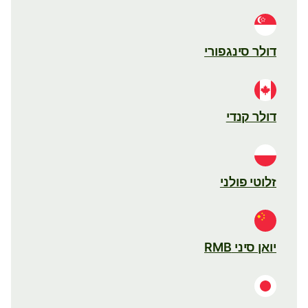
דולר סינגפורי
דולר קנדי
זלוטי פולני
יואן סיני RMB