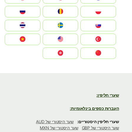
Polska
România
Россия
Slovensko
Ruoŧŧa
ไทย
Türkiye
United States
Vietnam
中国
中國香港特別行政區
שערי חליפין:
העברות כספים בינלאומיות:
שערי חליפין היסטוריים:
שער היסטורי של AUD
שער היסטורי של GBP
שער היסטורי של MXN