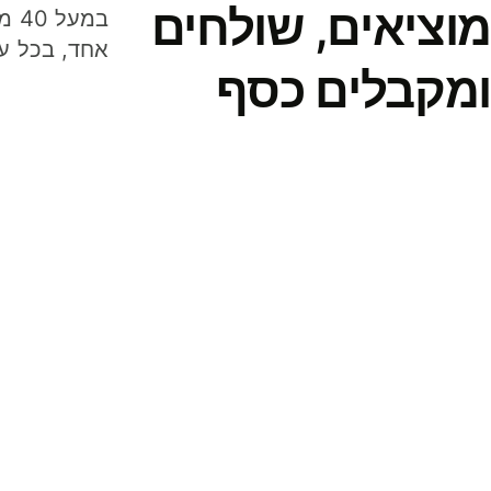
מוציאים, שולחים
במע
אחד, בכל ע
ומקבלים כסף