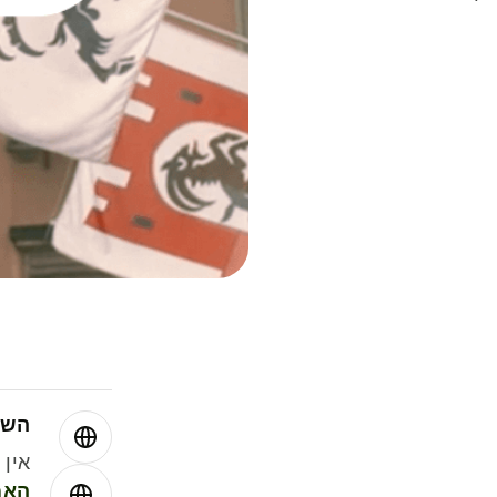
השו
אין עמ
האמ