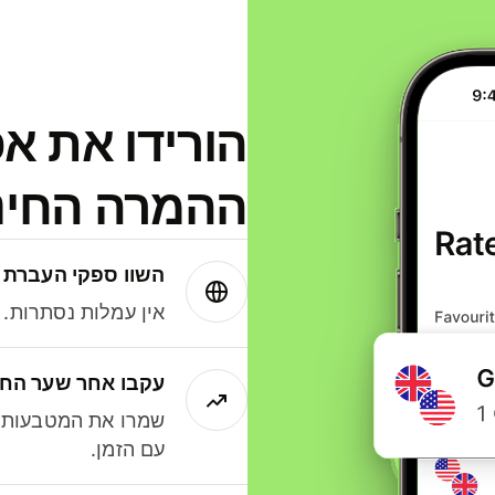
הורידו את א
ההמרה החינמית
השוו ספקי העברת 
אין עמלות נסתרות. עם Wise תמיד תק
עקבו אחר שער החל
שמרו את המטבעות ה
עם הזמן.