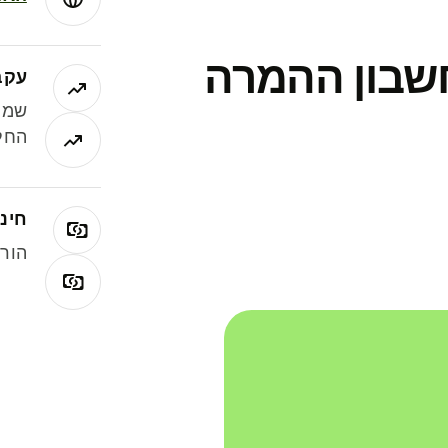
חשבון ההמרה
עקב
שמר
החלי
חינם
הורי