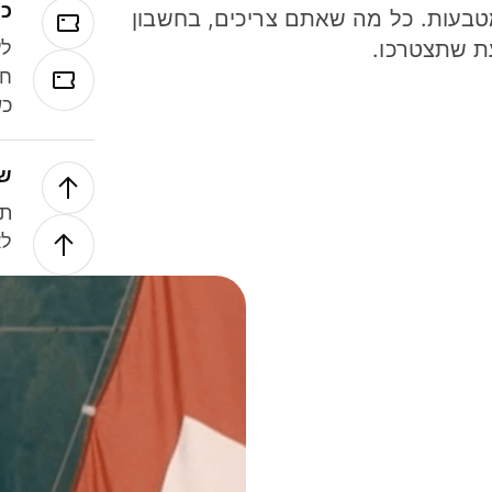
כר
ל 40 מטבעות. כל מה שאתם צריכים, בחשבון
ת שתצטרכו.
לע
חל
כש
של
תנ
לא