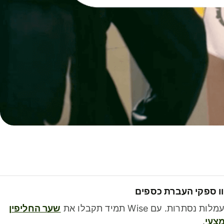
ו ספקי העברת כספים
לות נסתרות. עם Wise תמיד תקבלו את
שער החליפין
צעי
.