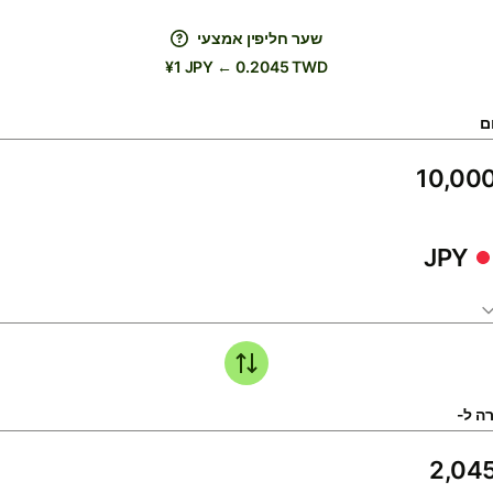
שער חליפין אמצעי
¥1 JPY ← 0.2045 TWD
ם
JPY
ה ל-