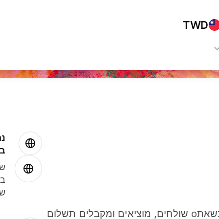
TWD
נה
בע
שמ
במ
שנ
חסכו כסף כשאתo שולחים, מוציאים ומקבלים תשלום