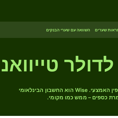
ראות שערים
השוואה עם שערי הבנקים
י לדולר טייוואנ
המירו JPY ל- TWD לפי שער החליפין האמצעי. Wise הוא החשבון הבינלאומי
רת כספים – ממש כמו מקומי.