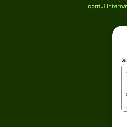
contul internaț
Su