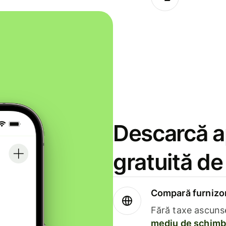
Descarcă ap
gratuită d
Compară furnizori
Fără taxe ascuns
mediu de schimb 