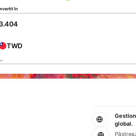
vertit în
TWD
Gestione
global.
Păstrea