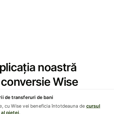
licația noastră
e conversie Wise
i de transferuri de bani
e, cu Wise vei beneficia întotdeauna de
cursul
al pieței
.