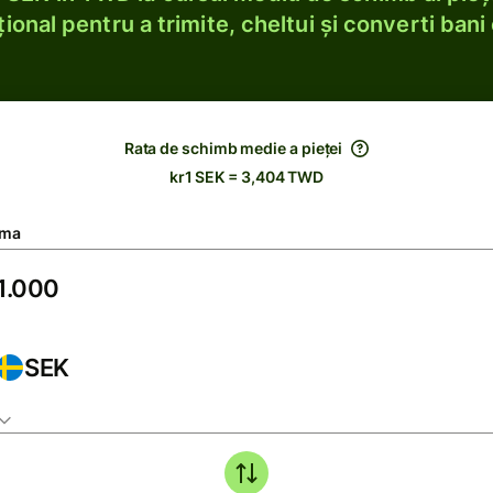
ional pentru a trimite, cheltui și converti bani 
Rata de schimb medie a pieței
kr1 SEK = 3,404 TWD
ma
SEK