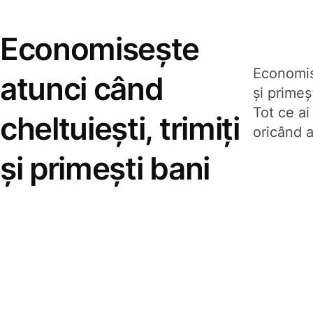
Economisește
Economise
atunci când
și prime
Tot ce ai
cheltuiești, trimiți
oricând a
și primești bani