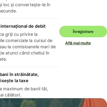
și loc și convertește-le în
secunde.
internațional de debit
Înregistrare
e griji cu privire la
le comerciale la cursul de
Află mai multe
sau la comisioanele mari de
ie atunci când cheltui în
ate.
bani în străinătate,
sește la taxe
la maximum de banii tăi,
ai călători.