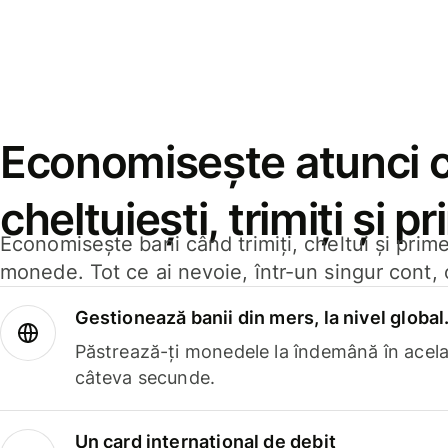
Economisește atunci 
cheltuiești, trimiți și p
Economisește bani când trimiți, cheltui și prim
monede. Tot ce ai nevoie, într-un singur cont, 
Gestionează banii din mers, la nivel global
Păstrează-ți monedele la îndemână în acelaș
câteva secunde.
Un card internațional de debit