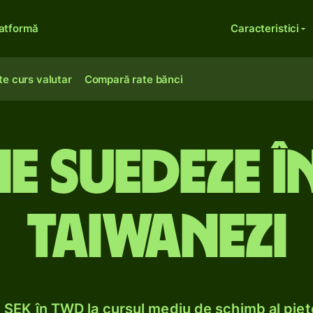
atformă
Caracteristici
te curs valutar
Compară rate bănci
 suedeze î
taiwanezi
SEK în TWD la cursul mediu de schimb al pieț