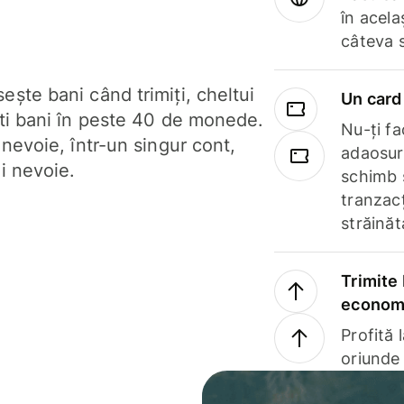
în acela
câteva 
ște bani când trimiți, cheltui
Un card 
ști bani în peste 40 de monede.
Nu-ți fac
 nevoie, într-un singur cont,
adaosuri
i nevoie.
schimb 
tranzacț
străinăt
Trimite 
economi
Profită 
oriunde 