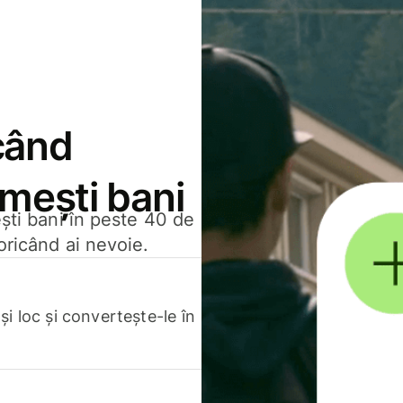
când
rimești bani
ești bani în peste 40 de
oricând ai nevoie.
.
i loc și convertește-le în