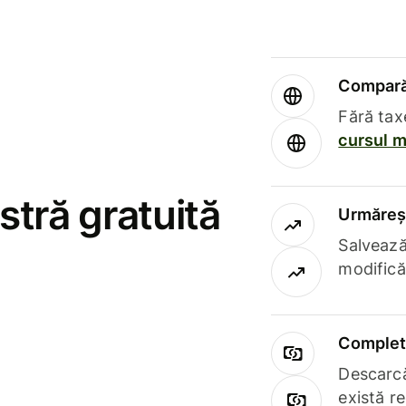
Compară 
Fără tax
cursul m
stră gratuită
Urmăreșt
Salvează
modifică
Complet 
Descarcă
există r