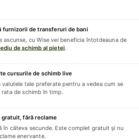
furnizorii de transferuri de bani
e ascunse, cu Wise vei beneficia întotdeauna de
ediu de schimb al pieței
.
e cursurile de schimb live
 valutele tale preferate pentru a vedea cum se
 rata de schimb în timp.
gratuit, fără reclame
 în câteva secunde. Este complet gratuit și nu
eclame enervante.