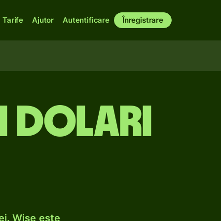
Tarife
Ajutor
Autentificare
Înregistrare
n dolari
ei. Wise este