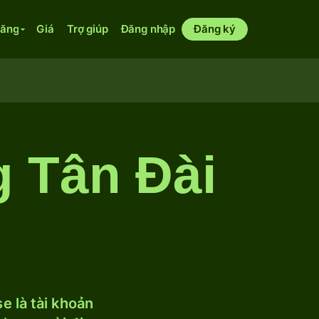
năng
Giá
Trợ giúp
Đăng nhập
Đăng ký
 Tân Đài
 là tài khoản