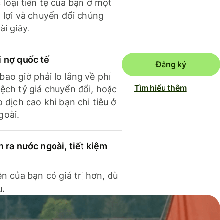
 loại tiền tệ của bạn ở một
n lợi và chuyển đổi chúng
ài giây.
i nợ quốc tế
Đăng ký
ao giờ phải lo lắng về phí
Tìm hiểu thêm
ệch tỷ giá chuyển đổi, hoặc
o dịch cao khi bạn chi tiêu ở
goài.
n ra nước ngoài, tiết kiệm
ền của bạn có giá trị hơn, dù
u.