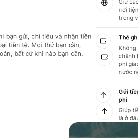
Giữ các
nơi tiệ
trong v
hi bạn gửi, chi tiêu và nhận tiền
Thẻ gh
ại tiền tệ. Mọi thứ bạn cần,
Không b
hoản, bất cứ khi nào bạn cần.
chênh l
phí gia
nước n
Gửi tiề
phí
Giúp ti
là ở đâ