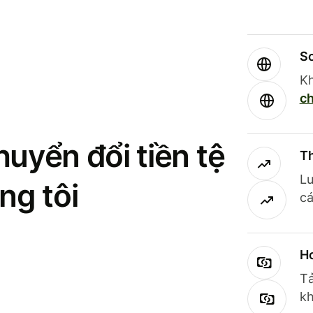
So
Kh
ch
uyển đổi tiền tệ
Th
Lư
ng tôi
cá
Ho
Tả
kh