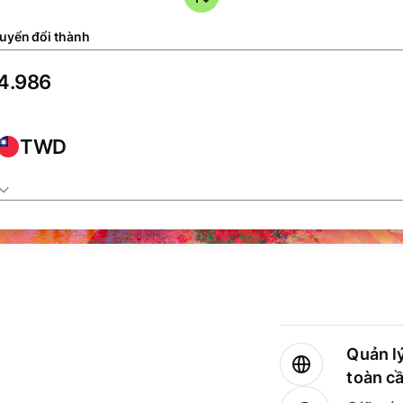
uyển đổi thành
TWD
Quản lý
toàn c