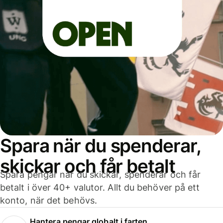
Spara när du spenderar,
skickar och får betalt
Spara pengar när du skickar, spenderar och får
betalt i över 40+ valutor. Allt du behöver på ett
konto, när det behövs.
Hantera pengar globalt i farten.