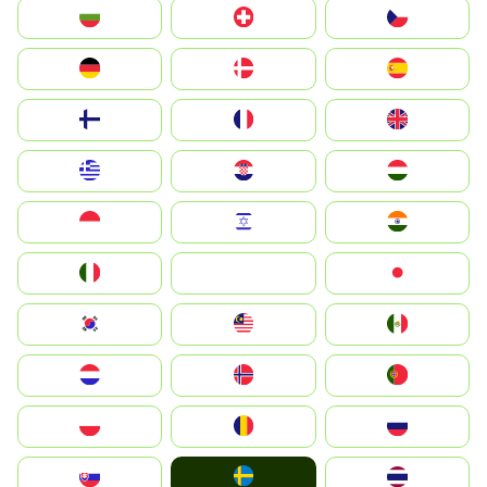
България
Switzerland
Czechia
Deutschland
Denmark
España
Suomi
France
United Kingdom
Greece
Hrvatska
Magyarország
Indonesia
Israel
India
Italia
JA
Japan
South Korea
Malay
Mexico
Nederland
Norge
Portugal
Polska
România
Россия
Ruoŧŧa
Slovensko
ไทย