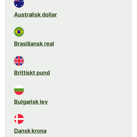
Australisk dollar
Brasiliansk real
Brittiskt pund
Bulgarisk lev
Dansk krona