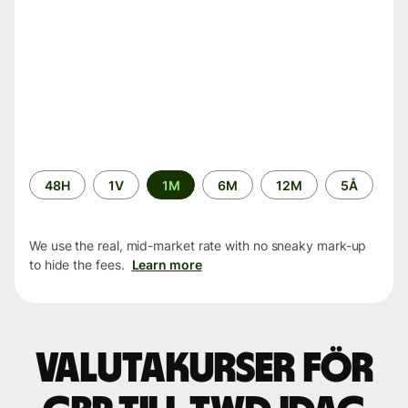
Time
48H
1V
1M
6M
12M
5Å
period
We use the real, mid-market rate with no sneaky mark-up
to hide the fees.
Learn more
Valutakurser för