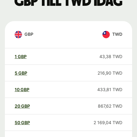
GBP till TWD idag
GBP
TWD
1
GBP
43,38
TWD
5
GBP
216,90
TWD
10
GBP
433,81
TWD
20
GBP
867,62
TWD
50
GBP
2 169,04
TWD