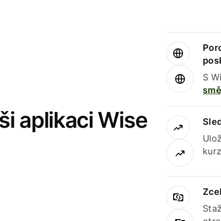
Por
pos
S Wi
smě
i aplikaci Wise
Sle
Ulož
kurz
Zce
Staž