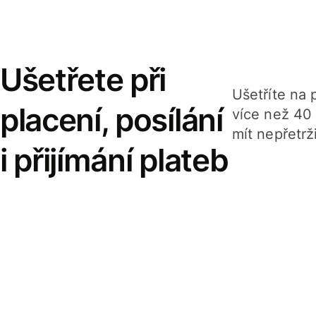
Ušetřete při
Ušetříte na p
placení, posílání
více než 40
mít nepřetrž
i přijímání plateb