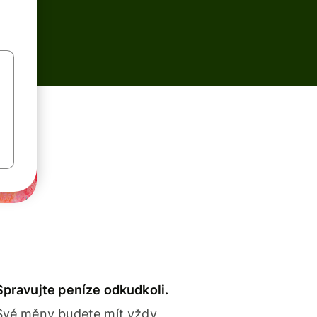
Spravujte peníze odkudkoli.
Své měny budete mít vždy