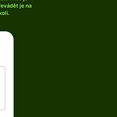
řevádět je na
oli.