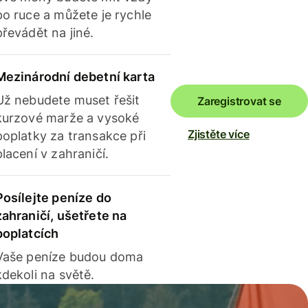
po ruce a můžete je rychle
převádět na jiné.
Mezinárodní debetní karta
Už nebudete muset řešit
Zaregistrovat se
kurzové marže a vysoké
Zjistěte více
poplatky za transakce při
placení v zahraničí.
Posílejte peníze do
zahraničí, ušetřete na
poplatcích
Vaše peníze budou doma
kdekoli na světě.