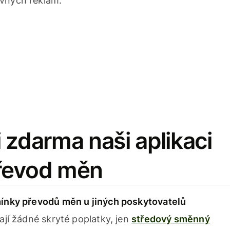
avných reklam.
 zdarma naši aplikaci
řevod měn
ínky převodů měn u jiných poskytovatelů
ají žádné skryté poplatky, jen
středový směnný