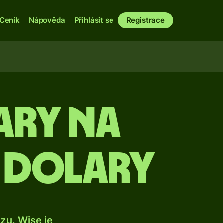
Ceník
Nápověda
Přihlásit se
Registrace
ary na
 dolary
u. Wise je