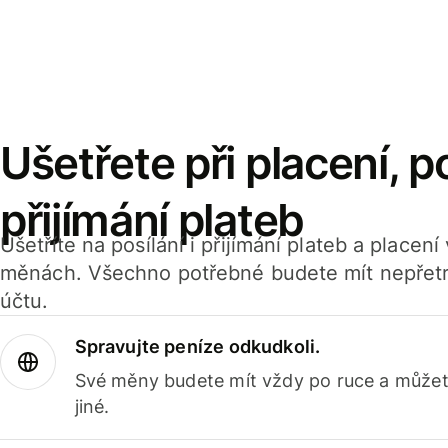
Ušetřete při placení, po
přijímání plateb
Ušetříte na posílání i přijímání plateb a placen
měnách. Všechno potřebné budete mít nepřetr
účtu.
Spravujte peníze odkudkoli.
Své měny budete mít vždy po ruce a můžete
jiné.