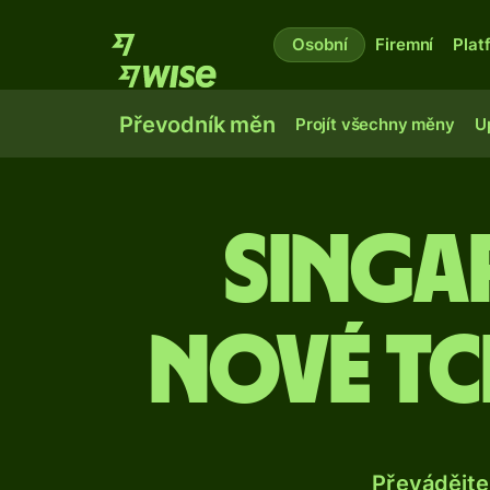
Osobní
Firemní
Plat
Převodník měn
Projít všechny měny
U
Singa
nové t
Převádějte