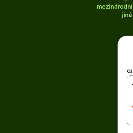
mezinárodní 
jin
Čá