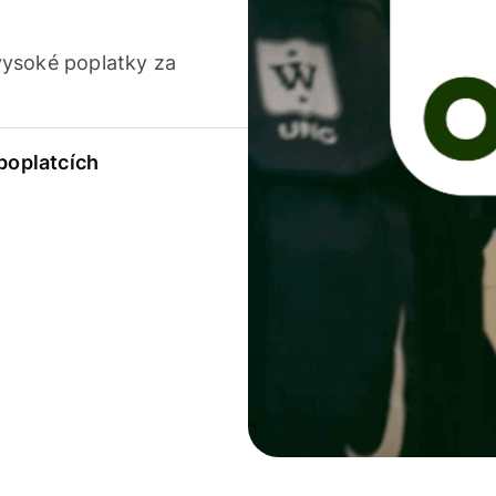
vysoké poplatky za
 poplatcích