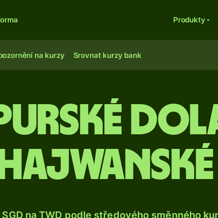
forma
Produkty
pozornění na kurzy
Srovnat kurzy bank
purské dol
chajwanské
 SGD na TWD podle středového směnného kurz