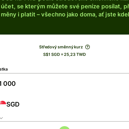
účet, se kterým můžete své peníze posílat, p
é měny i platit – všechno jako doma, ať jste kdek
Středový směnný kurz
S$1 SGD = 25,23 TWD
stka
SGD