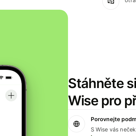
otr
Stáhněte si
Wise pro p
Porovnejte podm
S Wise vás neček