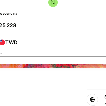
evedeno na
TWD