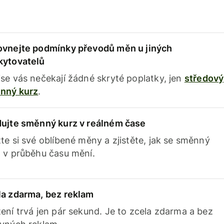
ovnejte podmínky převodů měn u jiných
kytovatelů
se vás nečekají žádné skryté poplatky, jen
středový
nný kurz
.
dujte směnný kurz v reálném čase
te si své oblíbené měny a zjistěte, jak se směnný
 v průběhu času mění.
la zdarma, bez reklam
ení trvá jen pár sekund. Je to zcela zdarma a bez