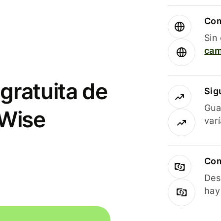
Com
Sin
cam
gratuita de
Sig
Gua
 Wise
var
Com
Des
hay