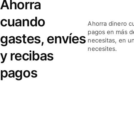
Ahorra
cuando
Ahorra dinero c
pagos en más de
gastes, envíes
necesitas, en u
necesites.
y recibas
pagos