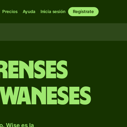
Precios
Ayuda
Inicia sesión
Regístrate
renses
iwaneses
. Wise es la