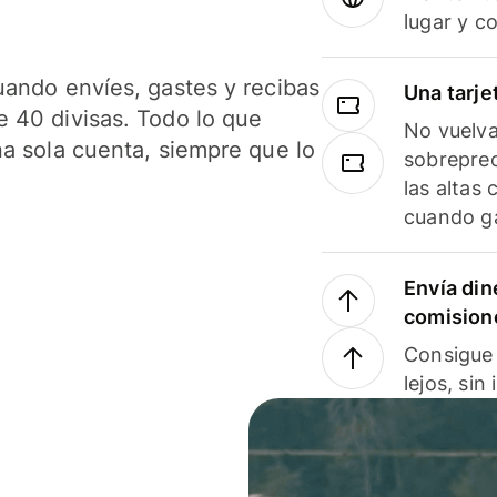
lugar y c
uando envíes, gastes y recibas
Una tarje
 40 divisas. Todo lo que
No vuelva
na sola cuenta, siempre que lo
sobreprec
las altas
cuando ga
Envía din
comision
Consigue 
lejos, sin