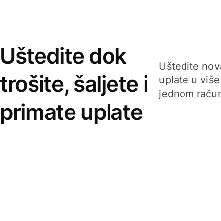
Uštedite dok
Uštedite nova
trošite, šaljete i
uplate u više
jednom račun
primate uplate