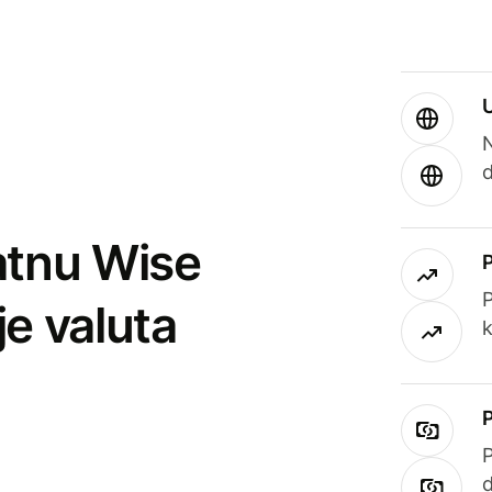
atnu Wise
P
je valuta