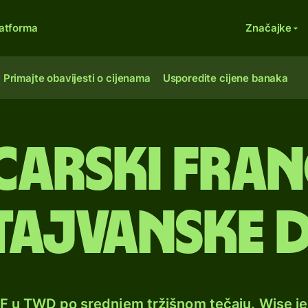
atforma
Značajke
Primajte obavijesti o cijenama
Usporedite cijene banaka
carski fran
ajvanske 
HF u TWD po srednjem tržišnom tečaju. Wise j