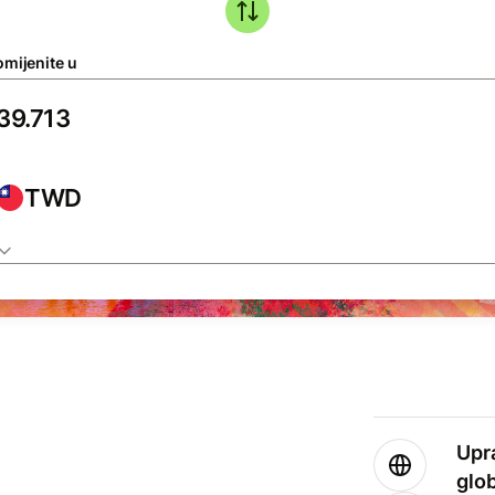
omijenite u
TWD
Upr
glo