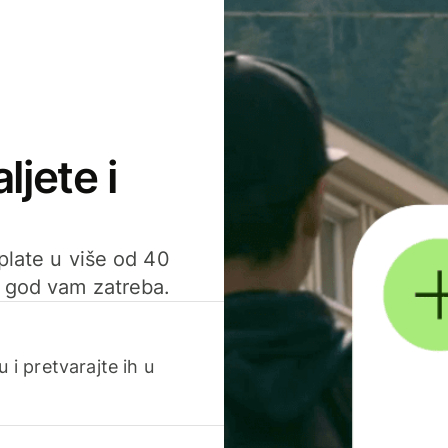
ljete i
uplate u više od 40
d god vam zatreba.
 i pretvarajte ih u