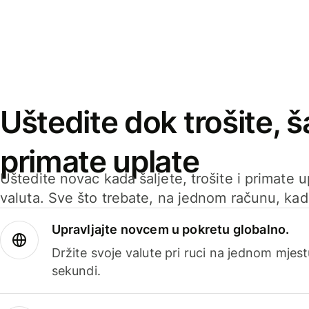
Uštedite dok trošite, ša
primate uplate
Uštedite novac kada šaljete, trošite i primate 
valuta. Sve što trebate, na jednom računu, ka
Upravljajte novcem u pokretu globalno.
Držite svoje valute pri ruci na jednom mjestu
sekundi.