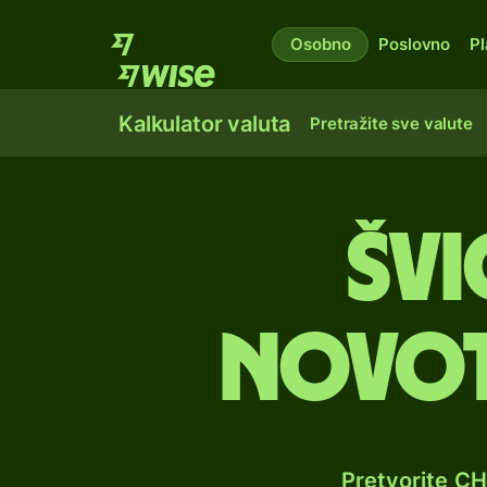
Osobno
Poslovno
Pl
Kalkulator valuta
Pretražite sve valute
Švi
novot
Pretvorite C