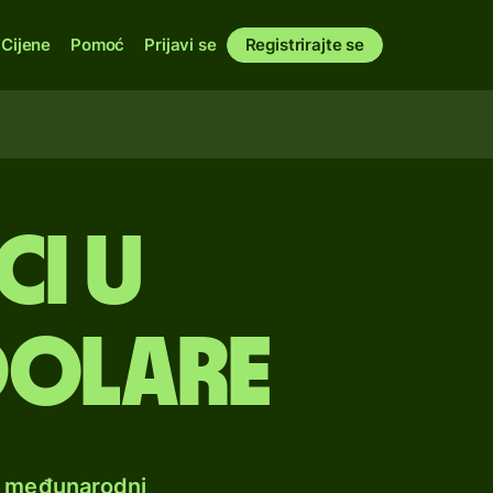
Cijene
Pomoć
Prijavi se
Registrirajte se
ci u
dolare
e međunarodni