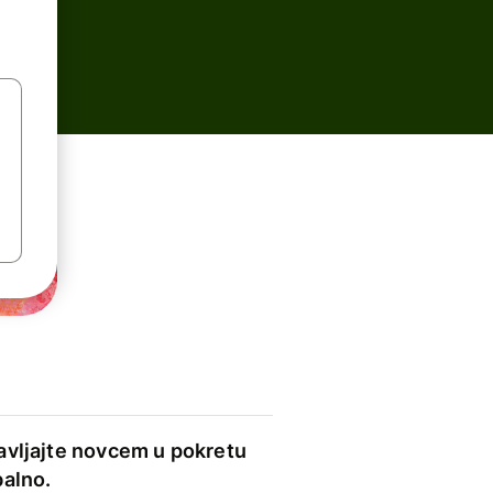
avljajte novcem u pokretu
balno.