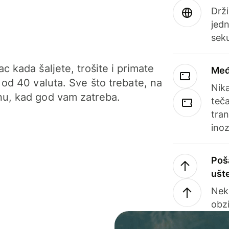
Drži
jedn
sek
c kada šaljete, trošite i primate
Međ
 od 40 valuta. Sve što trebate, na
Nik
u, kad god vam zatreba.
teča
tran
ino
Poš
ušt
Nek
obzi