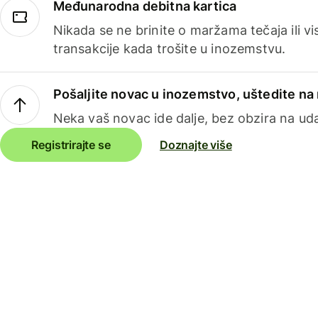
Međunarodna debitna kartica
Nikada se ne brinite o maržama tečaja ili 
transakcije kada trošite u inozemstvu.
Pošaljite novac u inozemstvo, uštedite n
Neka vaš novac ide dalje, bez obzira na uda
Registrirajte se
Doznajte više