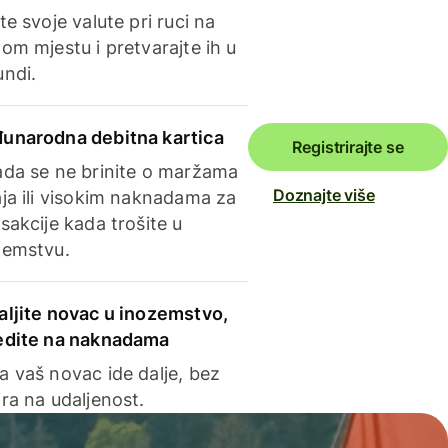
te svoje valute pri ruci na
om mjestu i pretvarajte ih u
undi.
unarodna debitna kartica
Registrirajte se
ada se ne brinite o maržama
Doznajte više
ja ili visokim naknadama za
sakcije kada trošite u
zemstvu.
aljite novac u inozemstvo,
edite na naknadama
a vaš novac ide dalje, bez
ra na udaljenost.