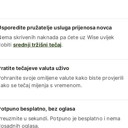
Usporedite pružatelje usluga prijenosa novca
Nema skrivenih naknada pa ćete uz Wise uvijek
dobiti
srednji tržišni tečaj
.
Pratite tečajeve valuta uživo
ohranite svoje omiljene valute kako biste provjerili
kako se tečaj mijenja s vremenom.
Potpuno besplatno, bez oglasa
Preuzmite u sekundi. Potpuno je besplatno i nema
dosadnih oglasa.