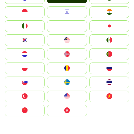
Indonesia
Israel
India
Italia
JA
Japan
South Korea
Malay
Mexico
Nederland
Norge
Portugal
Polska
România
Россия
Slovensko
Ruoŧŧa
ไทย
Türkiye
United States
Vietnam
中国
中國香港特別行政區