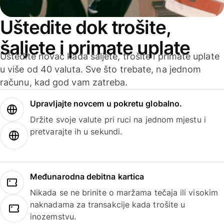
Uštedite dok trošite,
šaljete i primate uplate
Uštedite novac kada šaljete, trošite i primate uplate
u više od 40 valuta. Sve što trebate, na jednom
računu, kad god vam zatreba.
Upravljajte novcem u pokretu globalno.
Držite svoje valute pri ruci na jednom mjestu i
pretvarajte ih u sekundi.
Međunarodna debitna kartica
Nikada se ne brinite o maržama tečaja ili visokim
naknadama za transakcije kada trošite u
inozemstvu.