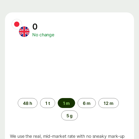
0
No change
Time
48 h
1 t
1 m
6 m
12 m
period
5 g
We use the real, mid-market rate with no sneaky mark-up