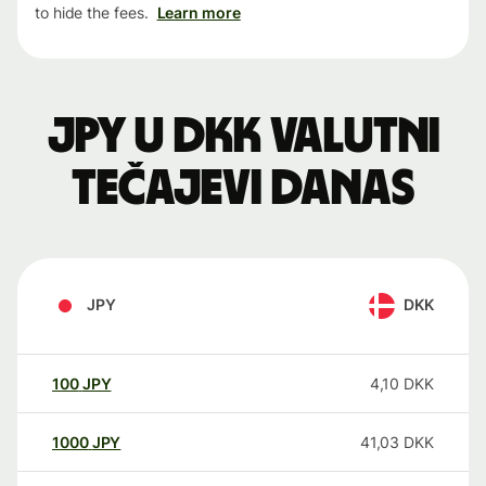
to hide the fees.
Learn more
JPY u DKK valutni
tečajevi danas
JPY
DKK
100
JPY
4,10
DKK
1000
JPY
41,03
DKK