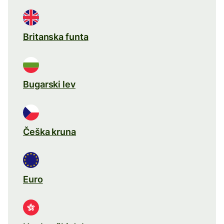
Britanska funta
Bugarski lev
Češka kruna
Euro