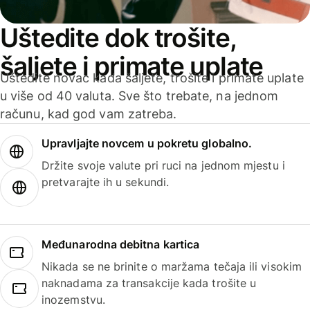
Uštedite dok trošite,
šaljete i primate uplate
Uštedite novac kada šaljete, trošite i primate uplate
u više od 40 valuta. Sve što trebate, na jednom
računu, kad god vam zatreba.
Upravljajte novcem u pokretu globalno.
Držite svoje valute pri ruci na jednom mjestu i
pretvarajte ih u sekundi.
Međunarodna debitna kartica
Nikada se ne brinite o maržama tečaja ili visokim
naknadama za transakcije kada trošite u
inozemstvu.