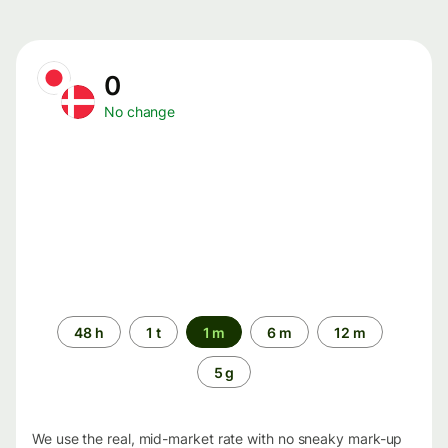
0
No change
Time
48 h
1 t
1 m
6 m
12 m
period
5 g
We use the real, mid-market rate with no sneaky mark-up