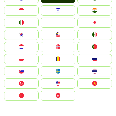
Indonesia
Israel
India
Italia
JA
Japan
South Korea
Malay
Mexico
Nederland
Norge
Portugal
Polska
România
Россия
Slovensko
Ruoŧŧa
ไทย
Türkiye
United States
Vietnam
中国
中國香港特別行政區