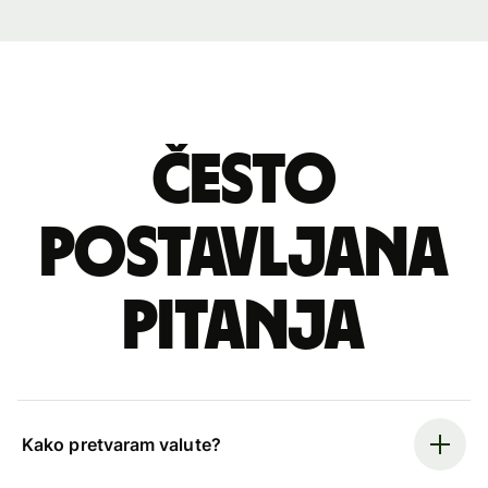
Često
postavljana
pitanja
Kako pretvaram valute?