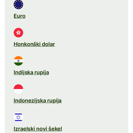
Euro
Honkonški dolar
Indijska rupija
Indonezijska rupija
Izraelski novi šekel