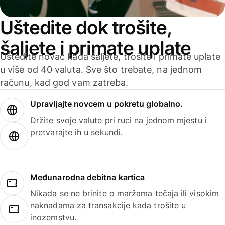
Uštedite dok trošite,
šaljete i primate uplate
Uštedite novac kada šaljete, trošite i primate uplate
u više od 40 valuta. Sve što trebate, na jednom
računu, kad god vam zatreba.
Upravljajte novcem u pokretu globalno.
Držite svoje valute pri ruci na jednom mjestu i
pretvarajte ih u sekundi.
Međunarodna debitna kartica
Nikada se ne brinite o maržama tečaja ili visokim
naknadama za transakcije kada trošite u
inozemstvu.