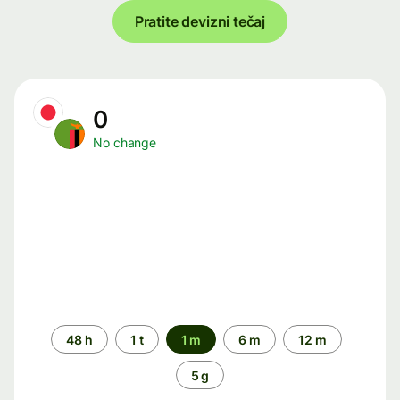
Pratite devizni tečaj
0
No change
Time
48 h
1 t
1 m
6 m
12 m
period
5 g