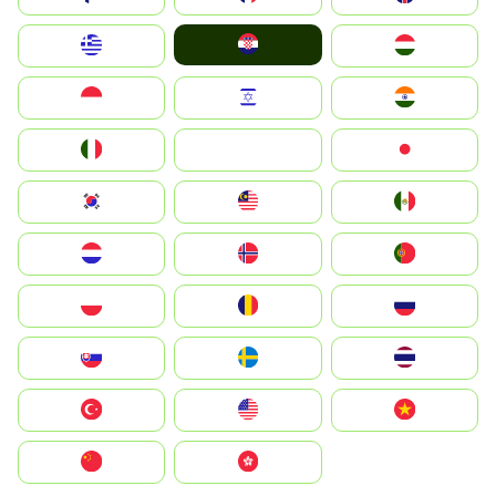
Hrvatska
Greece
Magyarország
Indonesia
Israel
India
Italia
JA
Japan
South Korea
Malay
Mexico
Nederland
Norge
Portugal
Polska
România
Россия
Slovensko
Ruoŧŧa
ไทย
Türkiye
United States
Vietnam
中国
中國香港特別行政區