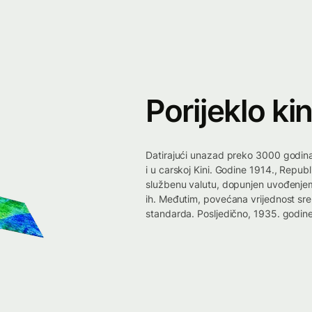
Porijeklo ki
Datirajući unazad preko 3000 godina,
i u carskoj Kini. Godine 1914., Republ
službenu valutu, dopunjen uvođenjem 
ih. Međutim, povećana vrijednost sr
standarda. Posljedično, 1935. godin