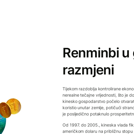
Renminbi u 
razmjeni
Tijekom razdoblja kontrolirane ekonom
nerealne tečajne vrijednosti, što je d
kinesko gospodarstvo počelo otvarat
koristio unutar zemlje, potičući str
je posljedično potaknulo prosperitetn
Od 1997. do 2005., kineska vlada fiks
američkom dolaru na približnu stop