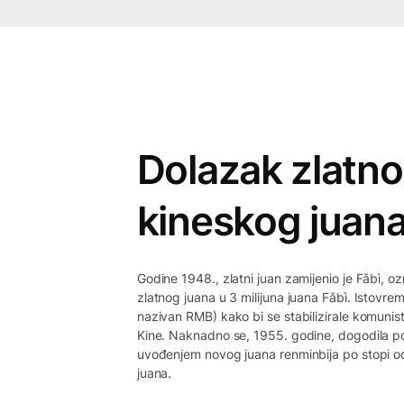
Dolazak zlatno
kineskog juana
Godine 1948., zlatni juan zamijenio je Fǎbì, o
zlatnog juana u 3 milijuna juana Fǎbì. Istovre
nazivan RMB) kako bi se stabilizirale komunisti
Kine. Naknadno se, 1955. godine, dogodila pon
uvođenjem novog juana renminbija po stopi od
juana.