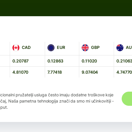
CAD
EUR
GBP
AUD
CAD
EUR
GBP
AU
0.20787
0.12863
0.11020
0.2106
4.81070
7.77418
9.07404
4.7477
icionalni pružatelji usluga često imaju dodatne troškove koje
aj, Naša pametna tehnologija znači da smo mi učinkovitiji -
 put.