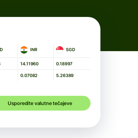
INR
SGD
D
INR
SGD
3
14.11960
0.18997
0
0.07082
5.26389
Usporedite valutne tečajeve