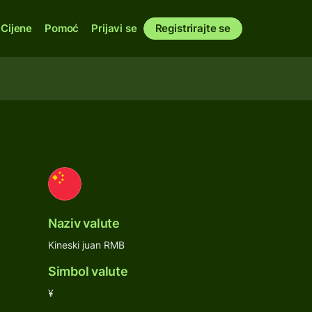
Cijene
Pomoć
Prijavi se
Registrirajte se
Naziv valute
Kineski juan RMB
Simbol valute
¥