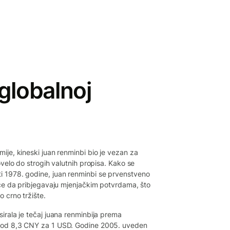
globalnoj
ije, kineski juan renminbi bio je vezan za
ovelo do strogih valutnih propisa. Kako se
i 1978. godine, juan renminbi se prvenstveno
ance da pribjegavaju mjenjačkim potvrdama, što
o crno tržište.
irala je tečaj juana renminbija prema
u od 8,3 CNY za 1 USD. Godine 2005. uveden