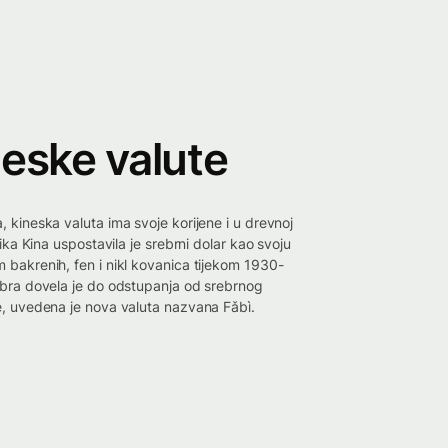
neske valute
 kineska valuta ima svoje korijene i u drevnoj
ika Kina uspostavila je srebrni dolar kao svoju
bakrenih, fen i nikl kovanica tijekom 1930-
ebra dovela je do odstupanja od srebrnog
e, uvedena je nova valuta nazvana Fǎbì.