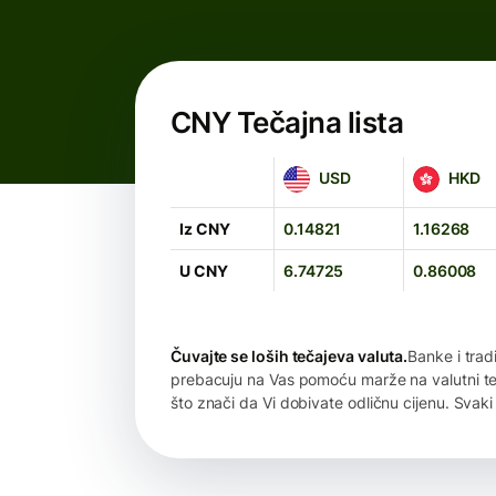
CNY Tečajna lista
USD
HKD
USD
HKD
Iz CNY
0.14821
1.16268
U CNY
6.74725
0.86008
Čuvajte se loših tečajeva valuta.
Banke i trad
prebacuju na Vas pomoću marže na valutni teč
što znači da Vi dobivate odličnu cijenu. Svaki