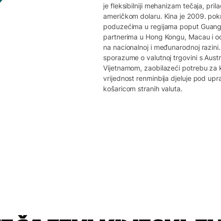
je fleksibilniji mehanizam tečaja, pr
američkom dolaru. Kina je 2009. pok
poduzećima u regijama poput Guang
partnerima u Hong Kongu, Macau i o
na nacionalnoj i međunarodnoj razini.
sporazume o valutnoj trgovini s Aust
Vijetnamom, zaobilazeći potrebu za 
vrijednost renminbija djeluje pod up
košaricom stranih valuta.