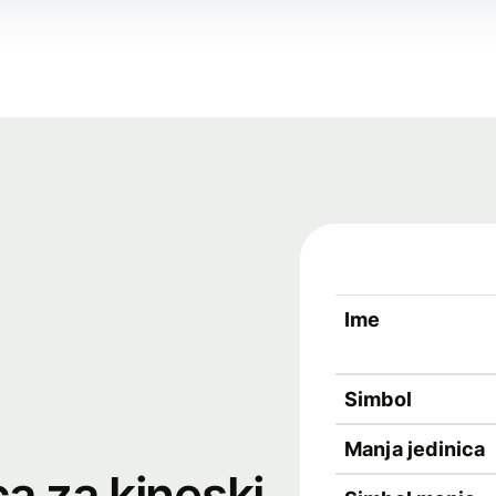
Ime
Simbol
Manja jedinica
ca za kineski