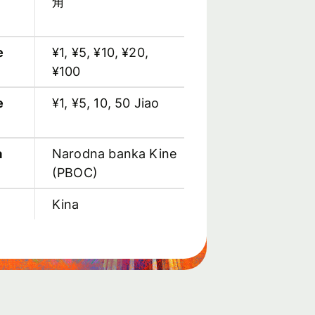
角
e
¥1, ¥5, ¥10, ¥20,
¥100
e
¥1, ¥5, 10, 50 Jiao
a
Narodna banka Kine
(PBOC)
Kina