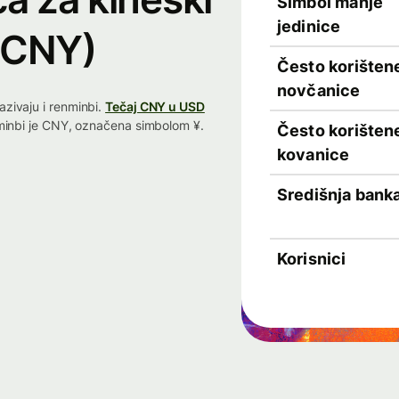
Simbol manje
jedinice
 (CNY)
Često korišten
novčanice
nazivaju i renminbi.
Tečaj CNY u USD
renminbi je CNY, označena simbolom ¥.
Često korišten
kovanice
Središnja bank
Korisnici