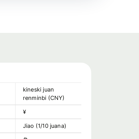
kineski juan
renminbi
(
CNY
)
¥
Jiao (1/10 juana)