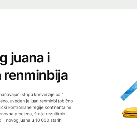
g juana i
 renminbija
značavajući stopu konverzije od 1
meno, uveden je juan renminbi (obično
čki kontrolirane regije kontinentalne
ovna procjena, što je rezultiralo
 1 novog juana u 10 000 starih