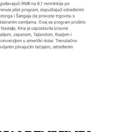
ilagođavajući RMB na 8,1 renminbija po
renula pilot program, dopuštajući određenim
donga i Šangaja da provode trgovinu s
dabranim zemljama. Ovaj se program proširio
 Nadalje, Kina je uspostavila izravne
ralijom, Japanom, Tajlandom, Rusijom i
konverzijom u američki dolar. Trenutačno
ravljanim plivajućim tečajem, određenim