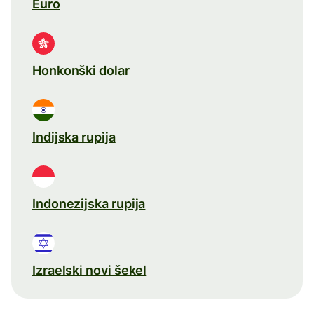
Euro
Honkonški dolar
Indijska rupija
Indonezijska rupija
Izraelski novi šekel