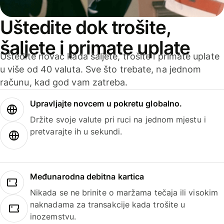
Uštedite dok trošite,
šaljete i primate uplate
Uštedite novac kada šaljete, trošite i primate uplate
u više od 40 valuta. Sve što trebate, na jednom
računu, kad god vam zatreba.
Upravljajte novcem u pokretu globalno.
Držite svoje valute pri ruci na jednom mjestu i
pretvarajte ih u sekundi.
Međunarodna debitna kartica
Nikada se ne brinite o maržama tečaja ili visokim
naknadama za transakcije kada trošite u
inozemstvu.