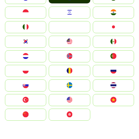
Indonesia
Israel
India
Italia
JA
Japan
South Korea
Malay
Mexico
Nederland
Norge
Portugal
Polska
România
Россия
Slovensko
Ruoŧŧa
ไทย
Türkiye
United States
Vietnam
中国
中國香港特別行政區