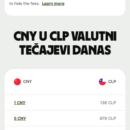
to hide the fees.
Learn more
CNY u CLP valutni
tečajevi danas
CNY
CLP
1
CNY
136
CLP
5
CNY
679
CLP