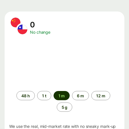
0
No change
Time
48 h
1 t
1 m
6 m
12 m
period
5 g
We use the real, mid-market rate with no sneaky mark-up