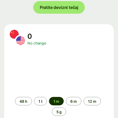
Pratite devizni tečaj
0
No change
Time
48 h
1 t
1 m
6 m
12 m
period
5 g