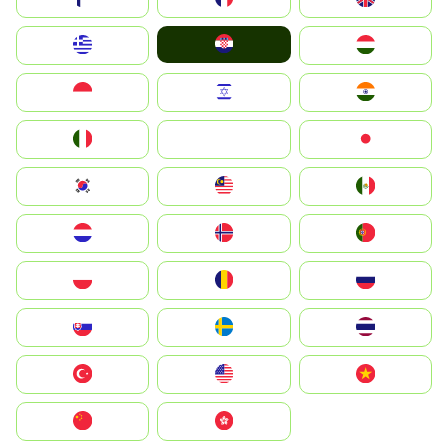
Hrvatska
Greece
Magyarország
Indonesia
Israel
India
Italia
JA
Japan
South Korea
Malay
Mexico
Nederland
Norge
Portugal
Polska
România
Россия
Slovensko
Ruoŧŧa
ไทย
Türkiye
United States
Vietnam
中国
中國香港特別行政區