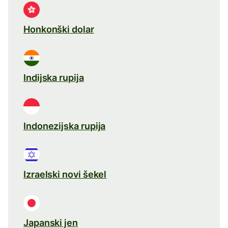
Honkonški dolar
Indijska rupija
Indonezijska rupija
Izraelski novi šekel
Japanski jen