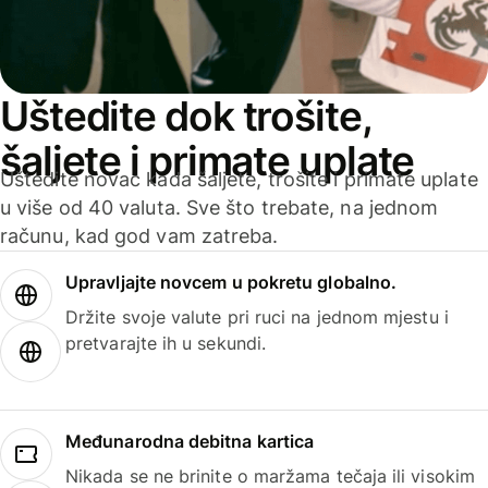
Uštedite dok trošite,
šaljete i primate uplate
Uštedite novac kada šaljete, trošite i primate uplate
u više od 40 valuta. Sve što trebate, na jednom
računu, kad god vam zatreba.
Upravljajte novcem u pokretu globalno.
Držite svoje valute pri ruci na jednom mjestu i
pretvarajte ih u sekundi.
Međunarodna debitna kartica
Nikada se ne brinite o maržama tečaja ili visokim