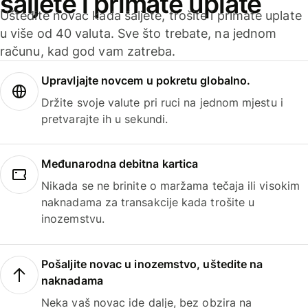
šaljete i primate uplate
Uštedite novac kada šaljete, trošite i primate uplate
u više od 40 valuta. Sve što trebate, na jednom
računu, kad god vam zatreba.
Upravljajte novcem u pokretu globalno.
Držite svoje valute pri ruci na jednom mjestu i
pretvarajte ih u sekundi.
Međunarodna debitna kartica
Nikada se ne brinite o maržama tečaja ili visokim
naknadama za transakcije kada trošite u
inozemstvu.
Pošaljite novac u inozemstvo, uštedite na
naknadama
Neka vaš novac ide dalje, bez obzira na