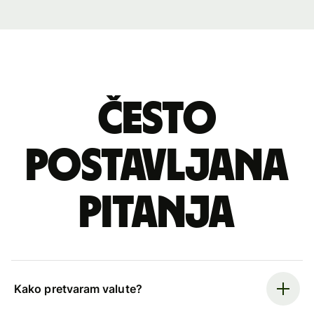
Često
postavljana
pitanja
Kako pretvaram valute?