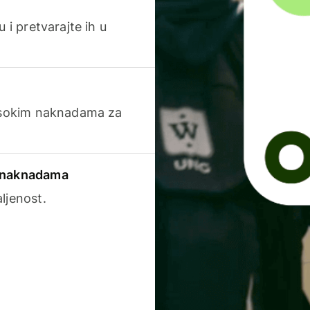
 i pretvarajte ih u
visokim naknadama za
a naknadama
ljenost.