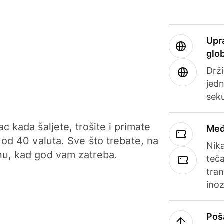
Upr
glo
Drži
jedn
sek
c kada šaljete, trošite i primate
Međ
 od 40 valuta. Sve što trebate, na
Nik
u, kad god vam zatreba.
teča
tran
ino
Poš