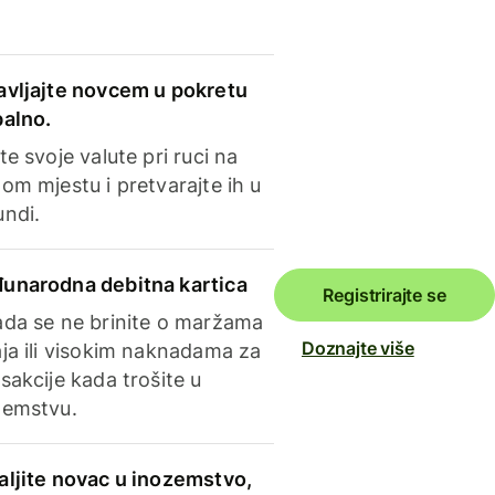
avljajte novcem u pokretu
balno.
te svoje valute pri ruci na
om mjestu i pretvarajte ih u
undi.
unarodna debitna kartica
Registrirajte se
ada se ne brinite o maržama
Doznajte više
ja ili visokim naknadama za
sakcije kada trošite u
zemstvu.
aljite novac u inozemstvo,