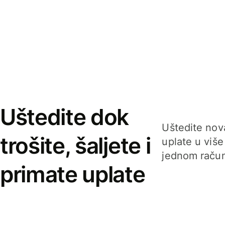
Uštedite dok
Uštedite nova
trošite, šaljete i
uplate u više
jednom račun
primate uplate