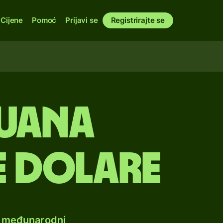
Cijene
Pomoć
Prijavi se
Registrirajte se
juana
e dolare
e međunarodni