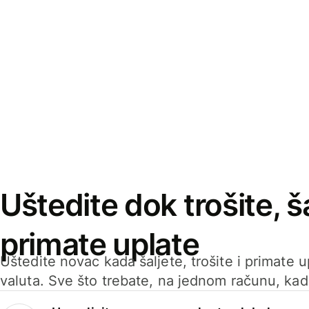
Uštedite dok trošite, ša
primate uplate
Uštedite novac kada šaljete, trošite i primate 
valuta. Sve što trebate, na jednom računu, ka