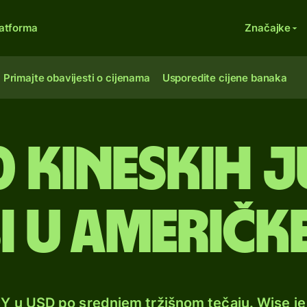
atforma
Značajke
Primajte obavijesti o cijenama
Usporedite cijene banaka
0 kineskih 
i u američk
NY u USD po srednjem tržišnom tečaju. Wise j