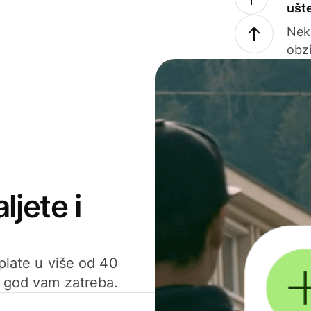
ušt
Nek
obzi
ljete i
uplate u više od 40
d god vam zatreba.