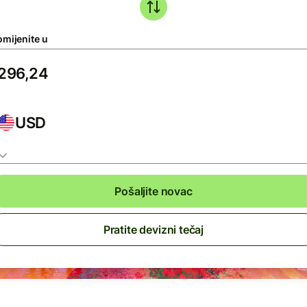
omijenite u
USD
Pošaljite novac
Pratite devizni tečaj