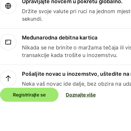
Upravljajte novcem u pokretu globalno.
Držite svoje valute pri ruci na jednom mjestu
sekundi.
Međunarodna debitna kartica
Nikada se ne brinite o maržama tečaja ili 
transakcije kada trošite u inozemstvu.
Pošaljite novac u inozemstvo, uštedite n
Neka vaš novac ide dalje, bez obzira na uda
Registrirajte se
Doznajte više