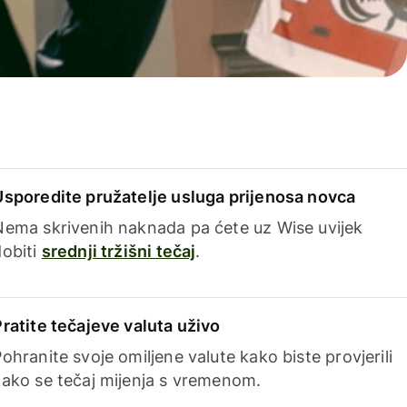
Usporedite pružatelje usluga prijenosa novca
Nema skrivenih naknada pa ćete uz Wise uvijek
dobiti
srednji tržišni tečaj
.
Pratite tečajeve valuta uživo
ohranite svoje omiljene valute kako biste provjerili
kako se tečaj mijenja s vremenom.