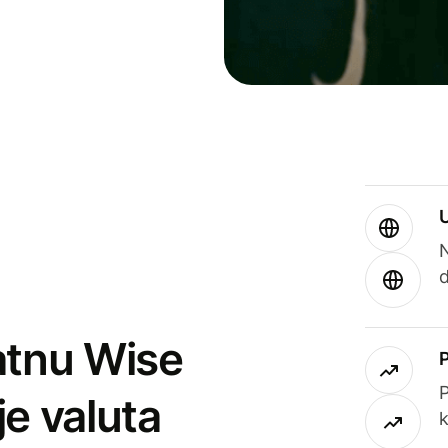
atnu Wise
P
je valuta