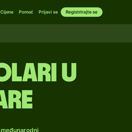
Cijene
Pomoć
Prijavi se
Registrirajte se
lari u
are
e međunarodni