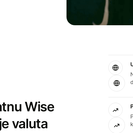
atnu Wise
P
je valuta