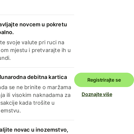
avljajte novcem u pokretu
balno.
te svoje valute pri ruci na
om mjestu i pretvarajte ih u
undi.
unarodna debitna kartica
Registrirajte se
ada se ne brinite o maržama
Doznajte više
ja ili visokim naknadama za
sakcije kada trošite u
zemstvu.
aljite novac u inozemstvo,