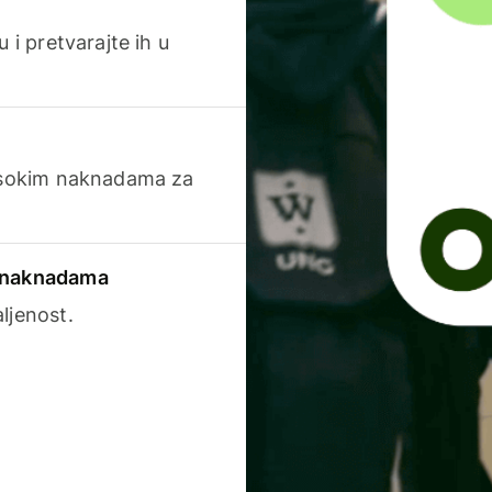
 i pretvarajte ih u
visokim naknadama za
a naknadama
ljenost.