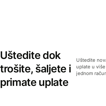
Uštedite dok
Uštedite nova
trošite, šaljete i
uplate u više
jednom račun
primate uplate