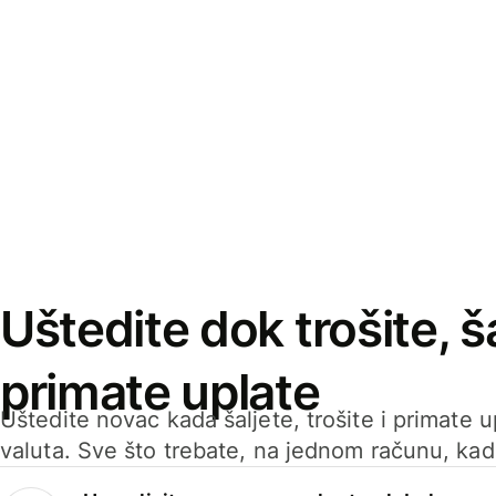
Uštedite dok trošite, ša
primate uplate
Uštedite novac kada šaljete, trošite i primate 
valuta. Sve što trebate, na jednom računu, ka