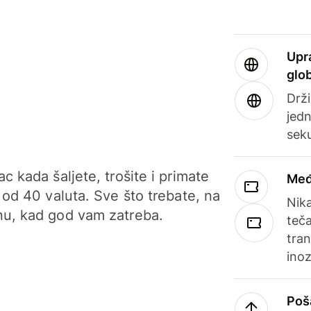
Upr
glo
Drži
jedn
sek
c kada šaljete, trošite i primate
Međ
 od 40 valuta. Sve što trebate, na
Nik
u, kad god vam zatreba.
teča
tran
ino
Poš