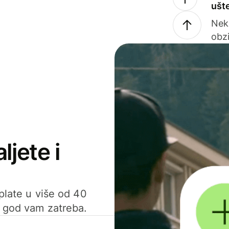
ušt
Nek
obzi
ljete i
uplate u više od 40
d god vam zatreba.