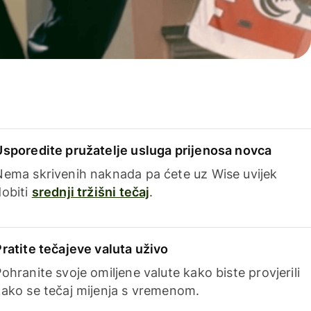
Usporedite pružatelje usluga prijenosa novca
Nema skrivenih naknada pa ćete uz Wise uvijek
dobiti
srednji tržišni tečaj
.
Pratite tečajeve valuta uživo
ohranite svoje omiljene valute kako biste provjerili
kako se tečaj mijenja s vremenom.