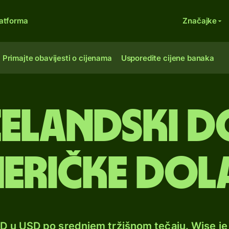
atforma
Značajke
Primajte obavijesti o cijenama
Usporedite cijene banaka
elandski do
eričke dol
ZD u USD po srednjem tržišnom tečaju. Wise j