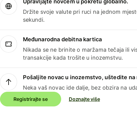
Upravljajte novcem u pokretu globalno.
Držite svoje valute pri ruci na jednom mjestu
sekundi.
Međunarodna debitna kartica
Nikada se ne brinite o maržama tečaja ili 
transakcije kada trošite u inozemstvu.
Pošaljite novac u inozemstvo, uštedite n
Neka vaš novac ide dalje, bez obzira na uda
Registrirajte se
Doznajte više