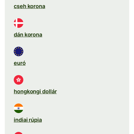
cseh korona
dán korona
euró
hongkongi dollár
indiai rúpia