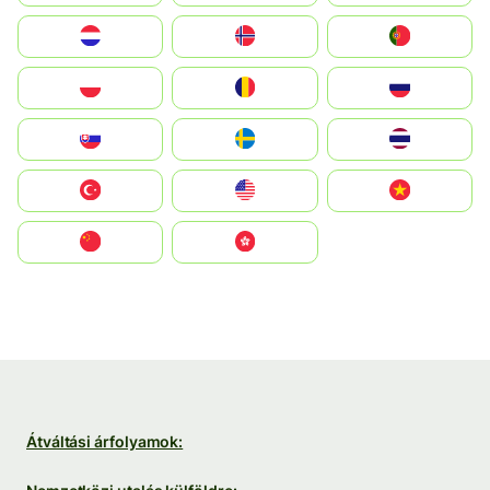
Nederland
Norge
Portugal
Polska
România
Россия
Slovensko
Ruoŧŧa
ไทย
Türkiye
United States
Vietnam
中国
中國香港特別行政區
Átváltási árfolyamok: