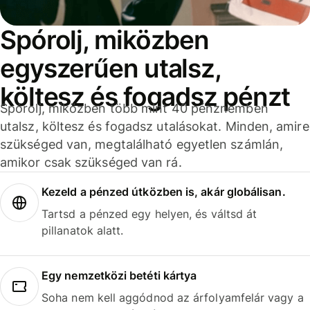
Spórolj, miközben
egyszerűen utalsz,
költesz és fogadsz pénzt
Spórolj, miközben több mint 40 pénznemben
utalsz, költesz és fogadsz utalásokat. Minden, amire
szükséged van, megtalálható egyetlen számlán,
amikor csak szükséged van rá.
Kezeld a pénzed útközben is, akár globálisan.
Tartsd a pénzed egy helyen, és váltsd át
pillanatok alatt.
Egy nemzetközi betéti kártya
Soha nem kell aggódnod az árfolyamfelár vagy a