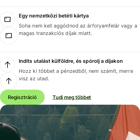
Egy nemzetközi betéti kártya
Soha nem kell aggódnod az árfolyamfelár vagy a
magas tranzakciós díjak miatt.
Indíts utalást külföldre, és spórolj a díjakon
Hozz ki többet a pénzedből, nem számít, merre
visz az utad.
Regisztráció
Tudj meg többet