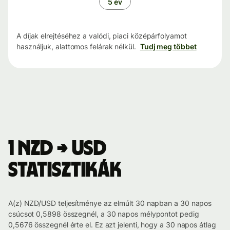
5 év
A díjak elrejtéséhez a valódi, piaci középárfolyamot
használjuk, alattomos felárak nélkül.
Tudj meg többet
1 NZD → USD
statisztikák
A(z) NZD/USD teljesítménye az elmúlt 30 napban a 30 napos
csúcsot 0,5898 összegnél, a 30 napos mélypontot pedig
0,5676 összegnél érte el. Ez azt jelenti, hogy a 30 napos átlag