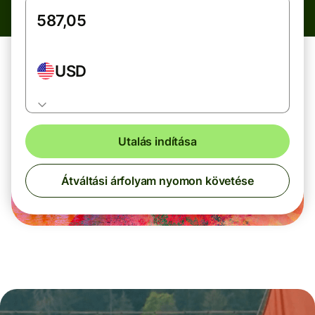
USD
Utalás indítása
Átváltási árfolyam nyomon követése