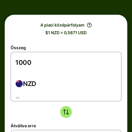
A piaci középárfolyam
$1 NZD = 0,5871 USD
Összeg
NZD
Átváltva erre