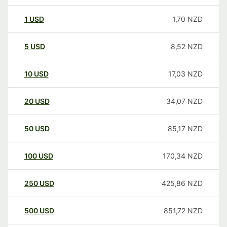
1
USD
1,70
NZD
5
USD
8,52
NZD
10
USD
17,03
NZD
20
USD
34,07
NZD
50
USD
85,17
NZD
100
USD
170,34
NZD
250
USD
425,86
NZD
500
USD
851,72
NZD