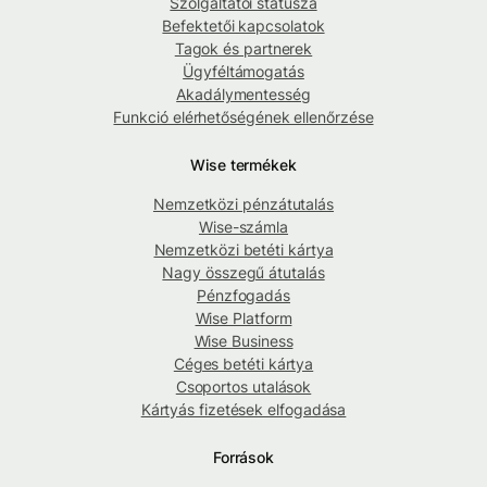
Szolgáltatói státusza
Befektetői kapcsolatok
Tagok és partnerek
Ügyféltámogatás
Akadálymentesség
Funkció elérhetőségének ellenőrzése
Wise termékek
Nemzetközi pénzátutalás
Wise-számla
Nemzetközi betéti kártya
Nagy összegű átutalás
Pénzfogadás
Wise Platform
Wise Business
Céges betéti kártya
Csoportos utalások
Kártyás fizetések elfogadása
Források