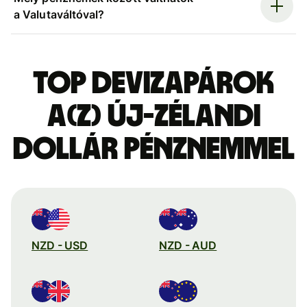
a Valutaváltóval?
Top devizapárok
a(z) új-zélandi
dollár pénznemmel
NZD - USD
NZD - AUD