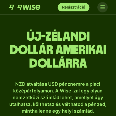
Regisztráció
új-zélandi
dollár amerikai
dollárra
NZD átváltása USD pénznemre a piaci
középárfolyamon. A Wise-zal egy olyan
nemzetközi számlád lehet, amellyel úgy
utalhatsz, költhetsz és válthatod a pénzed,
mintha lenne egy helyi számlád.