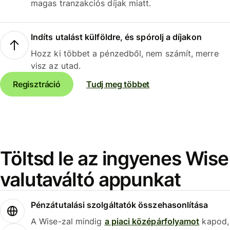
magas tranzakciós díjak miatt.
Indíts utalást külföldre, és spórolj a díjakon
Hozz ki többet a pénzedből, nem számít, merre
visz az utad.
Regisztráció
Tudj meg többet
Töltsd le az ingyenes Wise
valutaváltó appunkat
Pénzátutalási szolgáltatók összehasonlítása
A Wise-zal mindig
a piaci középárfolyamot
kapod,