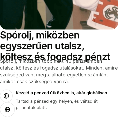
Spórolj, miközben
egyszerűen utalsz,
költesz és fogadsz pénzt
Spórolj, miközben több mint 40 pénznemben
utalsz, költesz és fogadsz utalásokat. Minden, amire
szükséged van, megtalálható egyetlen számlán,
amikor csak szükséged van rá.
Kezeld a pénzed útközben is, akár globálisan.
Tartsd a pénzed egy helyen, és váltsd át
pillanatok alatt.