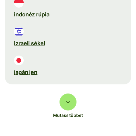
indonéz rúpia
izraeli sékel
japán jen
Mutass többet