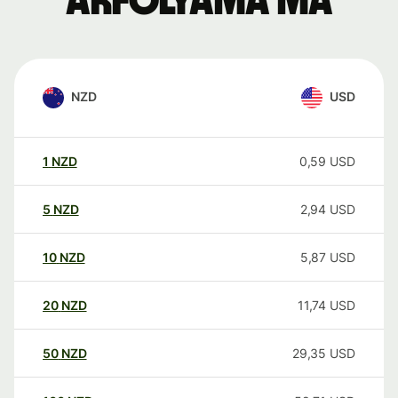
árfolyama ma
NZD
USD
1
NZD
0,59
USD
5
NZD
2,94
USD
10
NZD
5,87
USD
20
NZD
11,74
USD
50
NZD
29,35
USD