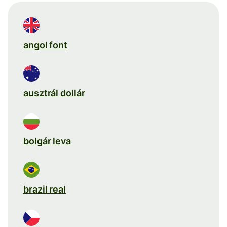
angol font
ausztrál dollár
bolgár leva
brazil real