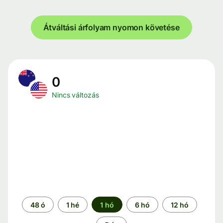
Átváltási árfolyam nyomon követése
0
Nincs változás
Időszak
48 ó
1 hé
1 hó
6 hó
12 hó