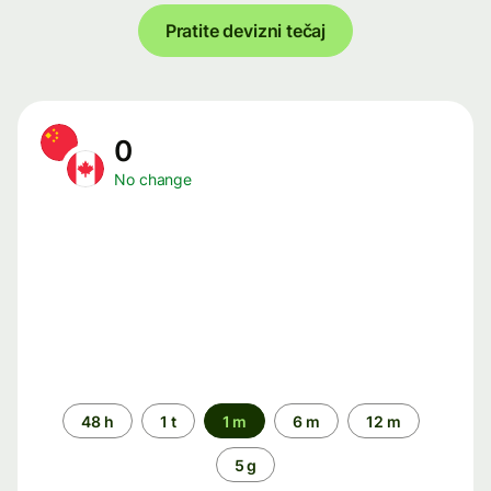
Pratite devizni tečaj
0
No change
Time
48 h
1 t
1 m
6 m
12 m
period
5 g