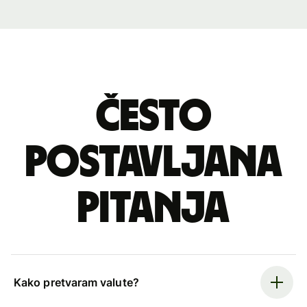
Često
postavljana
pitanja
Kako pretvaram valute?