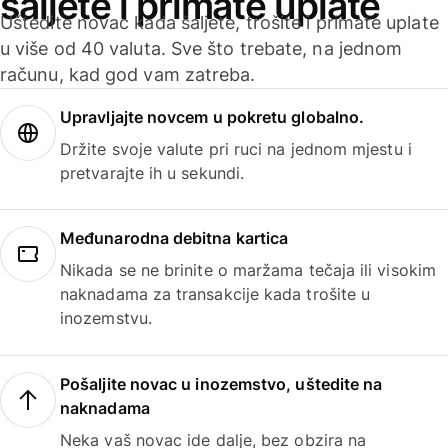
šaljete i primate uplate
Uštedite novac kada šaljete, trošite i primate uplate
u više od 40 valuta. Sve što trebate, na jednom
računu, kad god vam zatreba.
Upravljajte novcem u pokretu globalno.
Držite svoje valute pri ruci na jednom mjestu i
pretvarajte ih u sekundi.
Međunarodna debitna kartica
Nikada se ne brinite o maržama tečaja ili visokim
naknadama za transakcije kada trošite u
inozemstvu.
Pošaljite novac u inozemstvo, uštedite na
naknadama
Neka vaš novac ide dalje, bez obzira na