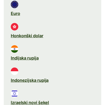
Euro
Honkonški dolar
Indijska rupija
Indonezijska rupija
Izraelski novi šekel