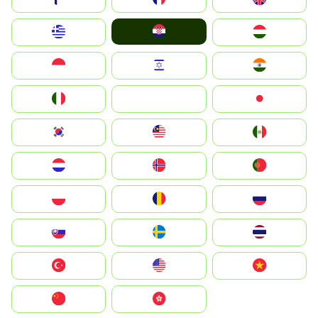
Hrvatska
Greece
Magyarország
Indonesia
Israel
India
Italia
JA
Japan
South Korea
Malay
Mexico
Nederland
Norge
Portugal
Polska
România
Россия
Slovensko
Ruoŧŧa
ไทย
Türkiye
United States
Vietnam
中国
中國香港特別行政區