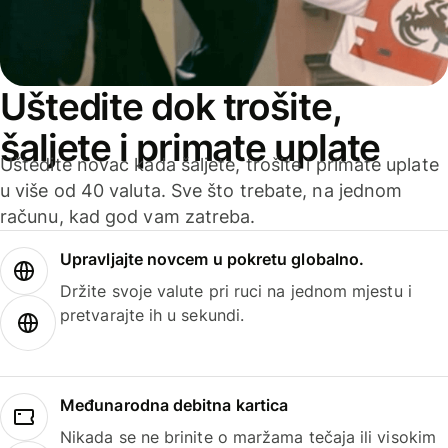
Uštedite dok trošite,
šaljete i primate uplate
Uštedite novac kada šaljete, trošite i primate uplate
u više od 40 valuta. Sve što trebate, na jednom
računu, kad god vam zatreba.
Upravljajte novcem u pokretu globalno.
Držite svoje valute pri ruci na jednom mjestu i
pretvarajte ih u sekundi.
Međunarodna debitna kartica
Nikada se ne brinite o maržama tečaja ili visokim