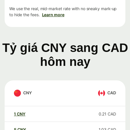
We use the real, mid-market rate with no sneaky mark-up
to hide the fees.
Learn more
Tỷ giá CNY sang CAD
hôm nay
CNY
CAD
1
CNY
0.21
CAD
5
CNY
1.03
CAD