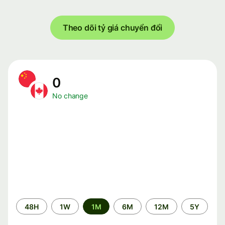
Theo dõi tỷ giá chuyển đổi
0
No change
Time
48H
1W
1M
6M
12M
5Y
period