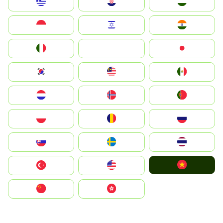
Greece
Hrvatska
Magyarország
Indonesia
Israel
India
Italia
JA
Japan
South Korea
Malay
Mexico
Nederland
Norge
Portugal
Polska
România
Россия
Slovensko
Ruoŧŧa
ไทย
Vietnam
Türkiye
United States
中国
中國香港特別行政區