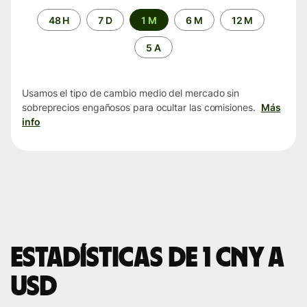
Periodo
48 H
7 D
1 M
6 M
12 M
de
tiempo
5 A
Usamos el tipo de cambio medio del mercado sin
sobreprecios engañosos para ocultar las comisiones.
Más
info
Estadísticas de 1 CNY a
USD