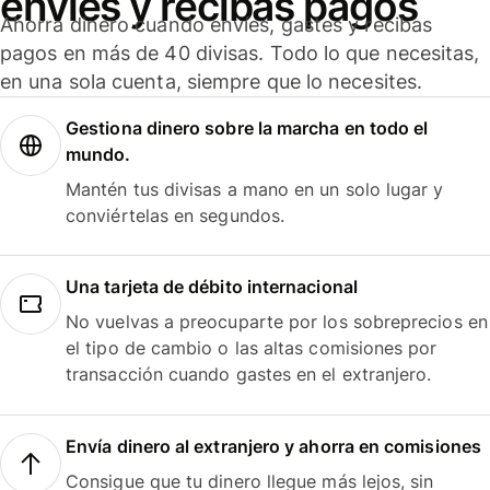
envíes y recibas pagos
Ahorra dinero cuando envíes, gastes y recibas
pagos en más de 40 divisas. Todo lo que necesitas,
en una sola cuenta, siempre que lo necesites.
Gestiona dinero sobre la marcha en todo el
mundo.
Mantén tus divisas a mano en un solo lugar y
conviértelas en segundos.
Una tarjeta de débito internacional
No vuelvas a preocuparte por los sobreprecios en
el tipo de cambio o las altas comisiones por
transacción cuando gastes en el extranjero.
Envía dinero al extranjero y ahorra en comisiones
Consigue que tu dinero llegue más lejos, sin