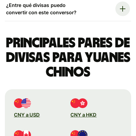
¿Entre qué divisas puedo
convertir con este conversor?
Principales pares de
divisas para yuanes
chinos
CNY a USD
CNY a HKD