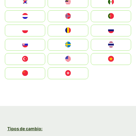
South Korea
Malay
Mexico
Nederland
Norge
Portugal
Polska
România
Россия
Slovensko
Ruoŧŧa
ไทย
Türkiye
United States
Vietnam
中国
中國香港特別行政區
Tipos de cambio: