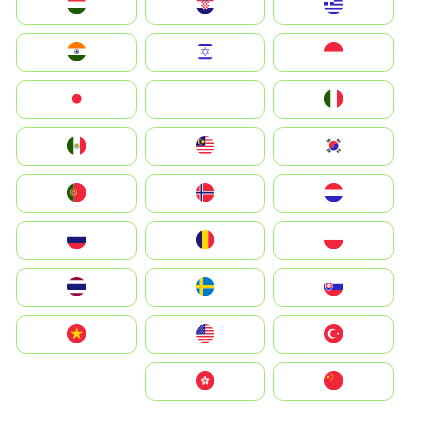
Greece
Hrvatska
Magyarország
Indonesia
Israel
India
Italia
JA
Japan
South Korea
Malay
Mexico
Nederland
Norge
Portugal
Polska
România
Россия
Slovensko
Ruoŧŧa
ไทย
Türkiye
United States
Vietnam
中国
中國香港特別行政區