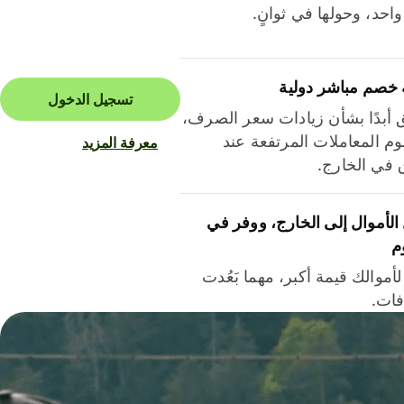
احد، وحولها في ثوانٍ.
 خصم مباشر دولية
تسجيل الدخول
ق أبدًا بشأن زيادات سعر الصرف،
م المعاملات المرتفعة عند
معرفة المزيد
ق في الخارج.
لأموال إلى الخارج، ووفر في
م
أموالك قيمة أكبر، مهما بَعُدت
فات.