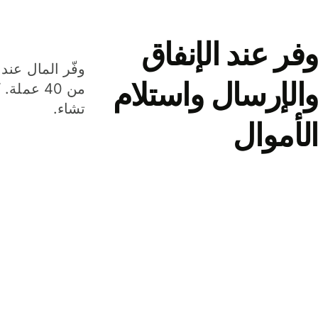
وفر عند الإنفاق
وفّر المال عند 
والإرسال واستلام
من 40 عم
تشاء.
الأموال