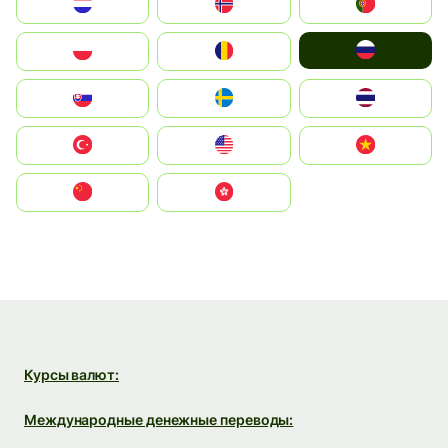
Nederland
Norge
Portugal
Россия
Polska
România
Slovensko
Ruoŧŧa
ไทย
Türkiye
United States
Vietnam
中国
中國香港特別行政區
Курсы валют:
Международные денежные переводы: