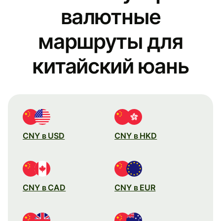
валютные
маршруты для
китайский юань
CNY в USD
CNY в HKD
CNY в CAD
CNY в EUR