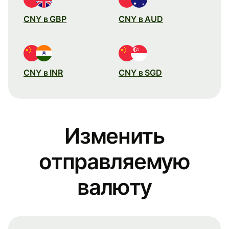
CNY в GBP
CNY в AUD
CNY в INR
CNY в SGD
Изменить
отправляемую
валюту