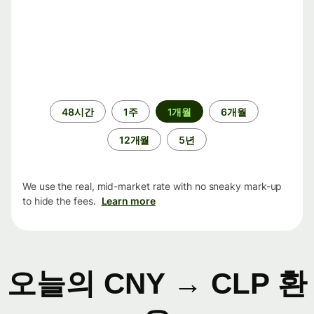
기
48시간
1주
1개월
6개월
간
12개월
5년
We use the real, mid-market rate with no sneaky mark-up
to hide the fees.
Learn more
오늘의 CNY → CLP 환