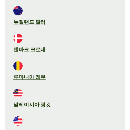
뉴질랜드 달러
덴마크 크로네
루마니아 레우
말레이시아 링깃