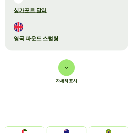
싱가포르 달러
영국 파운드 스털링
자세히 표시
الإمارات العربية المتحدة
Australia
Brazil