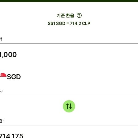
기준 환율
S$1 SGD = 714.2 CLP
액
SGD
전: