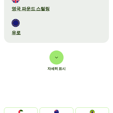
영국 파운드 스털링
유로
자세히 표시
الإمارات العربية المتحدة
Australia
Brazil