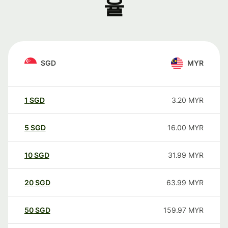
율
SGD
MYR
1
SGD
3.20
MYR
5
SGD
16.00
MYR
10
SGD
31.99
MYR
20
SGD
63.99
MYR
50
SGD
159.97
MYR