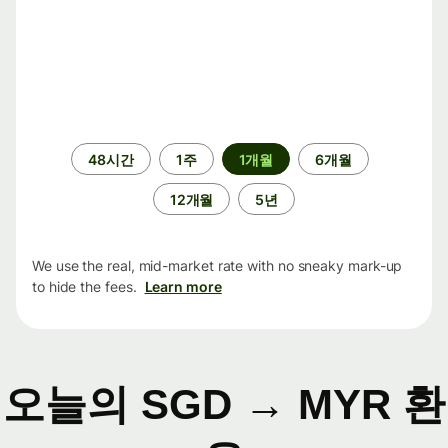
기
48시간
1주
1개월
6개월
간
12개월
5년
We use the real, mid-market rate with no sneaky mark-up
to hide the fees.
Learn more
오늘의 SGD → MYR 환