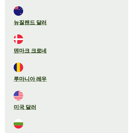
뉴질랜드 달러
덴마크 크로네
루마니아 레우
미국 달러