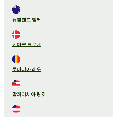
뉴질랜드 달러
덴마크 크로네
루마니아 레우
말레이시아 링깃