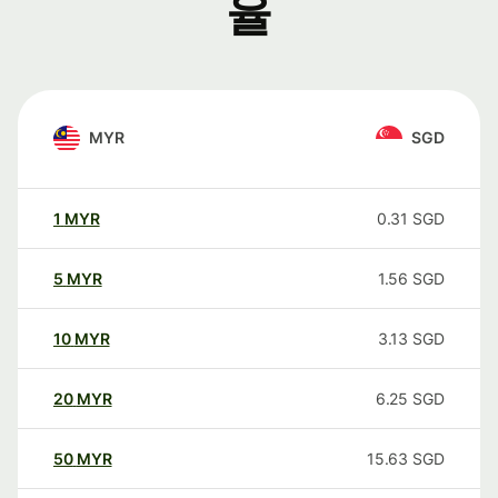
율
MYR
SGD
1
MYR
0.31
SGD
5
MYR
1.56
SGD
10
MYR
3.13
SGD
20
MYR
6.25
SGD
50
MYR
15.63
SGD