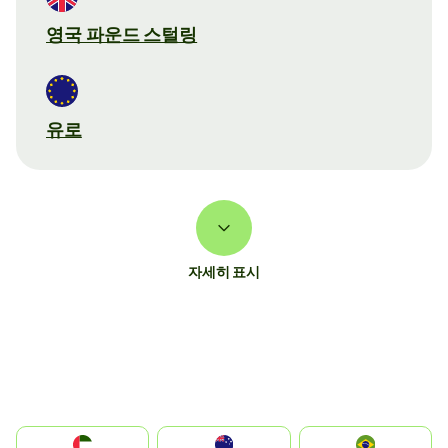
영국 파운드 스털링
유로
자세히 표시
الإمارات العربية المتحدة
Australia
Brazil