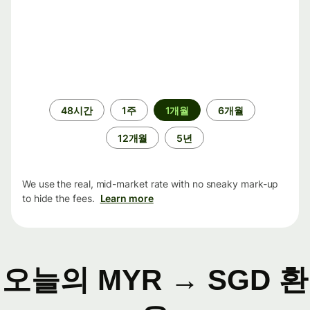
기
48시간
1주
1개월
6개월
간
12개월
5년
We use the real, mid-market rate with no sneaky mark-up
to hide the fees.
Learn more
오늘의 MYR → SGD 환