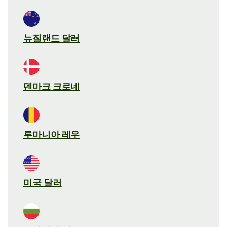
뉴질랜드 달러
덴마크 크로네
루마니아 레우
미국 달러