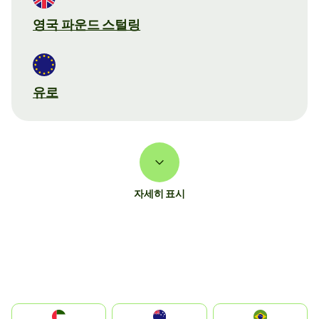
영국 파운드 스털링
유로
자세히 표시
الإمارات العربية المتحدة
Australia
Brazil