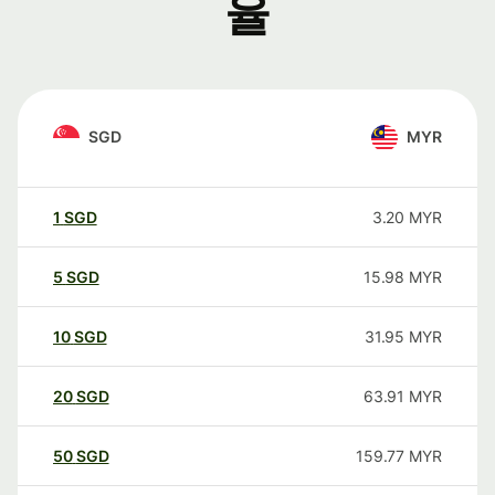
율
SGD
MYR
1
SGD
3.20
MYR
5
SGD
15.98
MYR
10
SGD
31.95
MYR
20
SGD
63.91
MYR
50
SGD
159.77
MYR