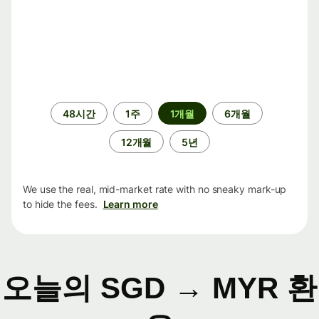
기
48시간
1주
1개월
6개월
간
12개월
5년
We use the real, mid-market rate with no sneaky mark-up
to hide the fees.
Learn more
오늘의 SGD → MYR 환