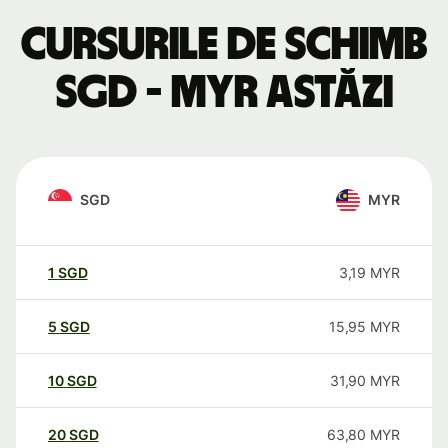
Cursurile de schimb
SGD - MYR astăzi
SGD
MYR
1
SGD
3,19
MYR
5
SGD
15,95
MYR
10
SGD
31,90
MYR
20
SGD
63,80
MYR