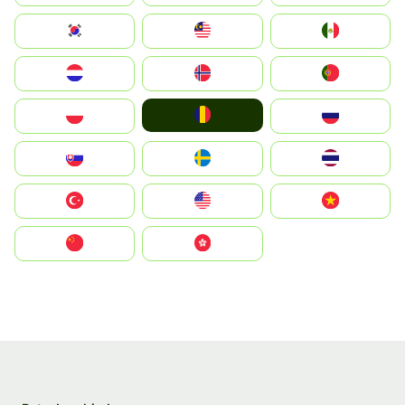
South Korea
Malay
Mexico
Nederland
Norge
Portugal
România
Polska
Россия
Slovensko
Ruoŧŧa
ไทย
Türkiye
United States
Vietnam
中国
中國香港特別行政區