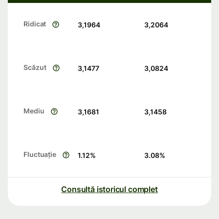
Ridicat
3,1964
3,2064
Scăzut
3,1477
3,0824
Mediu
3,1681
3,1458
Fluctuație
1.12
%
3.08
%
Consultă istoricul complet