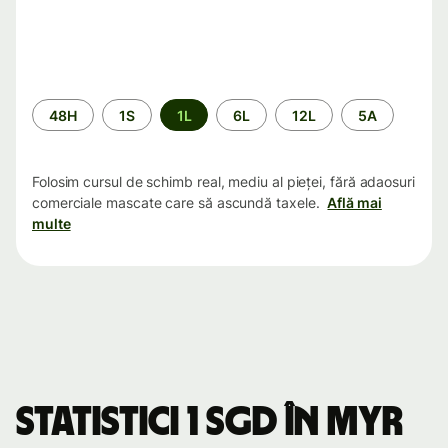
Perioada
48H
1S
1L
6L
12L
5A
Folosim cursul de schimb real, mediu al pieței, fără adaosuri
comerciale mascate care să ascundă taxele.
Află mai
multe
Statistici 1 SGD în MYR