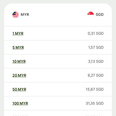
MYR
SGD
1
MYR
0,31
SGD
5
MYR
1,57
SGD
10
MYR
3,13
SGD
20
MYR
6,27
SGD
50
MYR
15,67
SGD
100
MYR
31,35
SGD