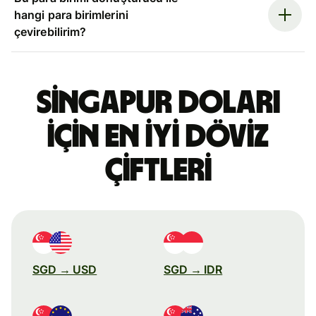
hangi para birimlerini
çevirebilirim?
Singapur doları
için en iyi döviz
çiftleri
SGD → USD
SGD → IDR