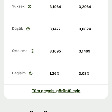
Yüksek
3,1964
3,2064
Düşük
3,1477
3,0824
Ortalama
3,1695
3,1469
Değişim
1.26
%
3.08
%
Tüm geçmişi görüntüleyin