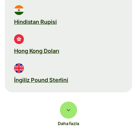
Hindistan Rupisi
Hong Kong Doları
İngiliz Pound Sterlini
Daha fazla