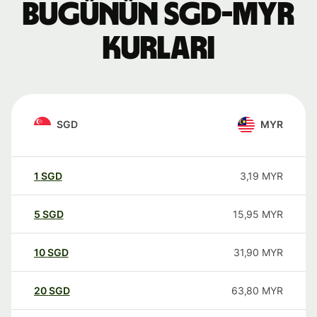
Bugünün SGD-MYR
kurları
SGD
MYR
1
SGD
3,19
MYR
5
SGD
15,95
MYR
10
SGD
31,90
MYR
20
SGD
63,80
MYR