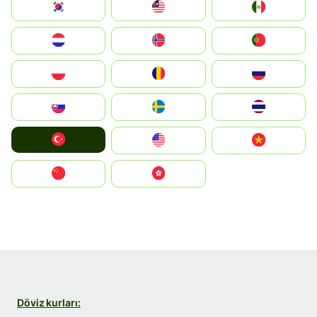
South Korea
Malay
Mexico
Nederland
Norge
Portugal
Polska
România
Россия
Slovensko
Ruoŧŧa
ไทย
Türkiye
United States
Vietnam
中国
中國香港特別行政區
Döviz kurları: