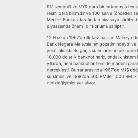
RM sembolü ve MYR para birimi koduyla temsil
resmî para birimidir ve 100 'sen'e (önceden s
Merkez Bankası tarafından piyasaya sürülen bu
piyasasında önemli bir konuma sahiptir.
12 Haziran 1967'de ilk kez basılan Malezya d
Bank Negara Malaysia'nın gözetimindeydi ve M
yerini almıştı. Bu geçiş sürecinde önceki para b
10.000 dolarlık banknot hariç, ondalık siste
yıllarda, hem banknotlar hem de madeni paralar
gerçekleşti. Bunlar arasında 1967'de M1$ de
sürülmesi ve 1996'da 500 RM ile 1.000 RM'lik 
gibi değişimler yer alıyor.