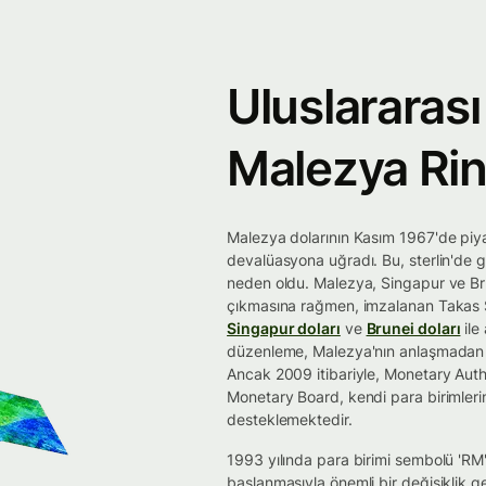
Uluslararası
Malezya Rin
Malezya dolarının Kasım 1967'de piya
devalüasyona uğradı. Bu, sterlin'de
neden oldu. Malezya, Singapur ve Bru
çıkmasına rağmen, imzalanan Takas S
Singapur doları
ve
Brunei doları
ile
düzenleme, Malezya'nın anlaşmadan ç
Ancak 2009 itibariyle, Monetary Aut
Monetary Board, kendi para birimlerini
desteklemektedir.
1993 yılında para birimi sembolü 'RM
başlanmasıyla önemli bir değişiklik g