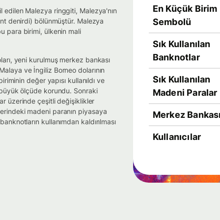
En Küçük Birim
 edilen Malezya ringgiti, Malezya'nın
ent denirdi) bölünmüştür. Malezya
Sembolü
 para birimi, ülkenin mali
Sık Kullanılan
Banknotlar
oları, yeni kurulmuş merkez bankası
alaya ve İngiliz Borneo dolarının
Sık Kullanılan
iriminin değer yapısı kullanıldı ve
m büyük ölçüde korundu. Sonraki
Madeni Paralar
 üzerinde çeşitli değişiklikler
ğerindeki madeni paranın piyasaya
Merkez Bankas
banknotların kullanımdan kaldırılması
Kullanıcılar