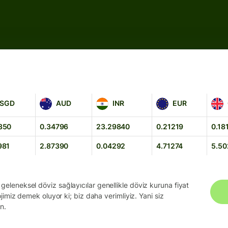
AUD
INR
EUR
GBP
SGD
AUD
INR
EUR
350
0.34796
23.29840
0.21219
0.18
981
2.87390
0.04292
4.71274
5.50
geleneksel döviz sağlayıcılar genellikle döviz kuruna fiyat
ojimiz demek oluyor ki; biz daha verimliyiz. Yani siz
n.