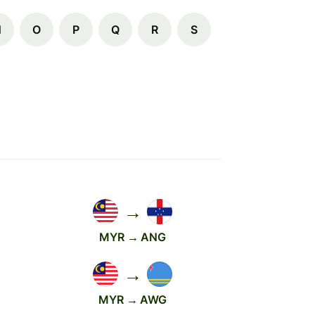
N
O
P
Q
R
S
→
MYR → ANG
→
MYR → AWG