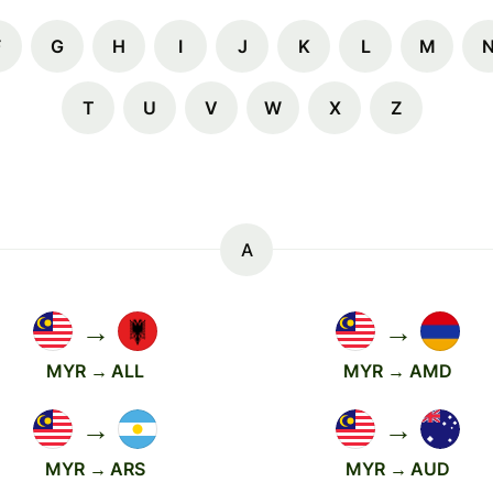
F
G
H
I
J
K
L
M
T
U
V
W
X
Z
A
→
→
MYR → ALL
MYR → AMD
→
→
MYR → ARS
MYR → AUD