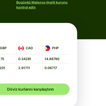
Bugünkü Malezya ringiti kurunu
kontrol edin
CAD
PHP
GBP
CAD
PHP
175
0.34281
14.88790
201
2.91711
0.06717
Döviz kurlarını karşılaştırın