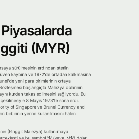
 Piyasalarda
ggiti (MYR)
saya sürülmesinin ardından sterlin
 güven kaybına ve 1972'de ortadan kalkmasına
nei'de yeni para birimlerinin ortaya
özleşmesi başlangıçta Malezya dolarının
 aynı kurdan takas edilmesini sağlıyordu. Bu
ekilmesiyle 8 Mayıs 1973'te sona erdi.
hority of Singapore ve Brunei Currency and
n birbirinin yerine kullanılmasını hâlen
'nin (Ringgit Malezya) kullanılmaya
erçekleşti ve bu sembol '$' (veya 'M$') dolar