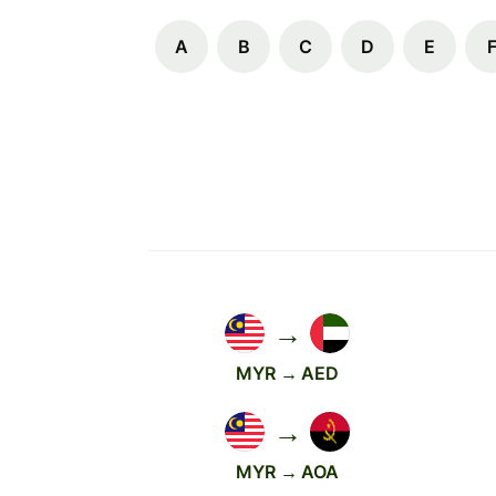
A
B
C
D
E
→
MYR → AED
→
MYR → AOA