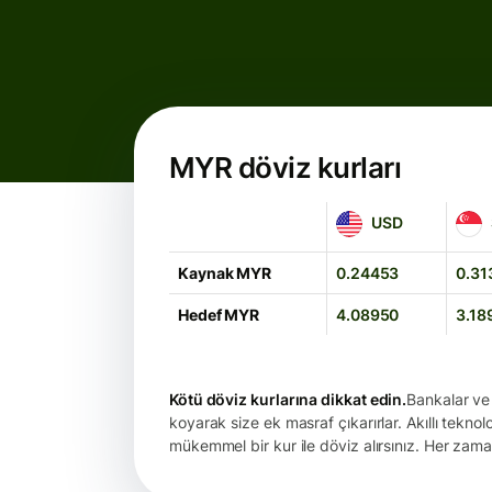
MYR döviz kurları
USD
SGD
USD
Kaynak MYR
0.24453
0.31
Hedef MYR
4.08950
3.18
Kötü döviz kurlarına dikkat edin.
Bankalar ve 
koyarak size ek masraf çıkarırlar. Akıllı teknol
mükemmel bir kur ile döviz alırsınız. Her zama