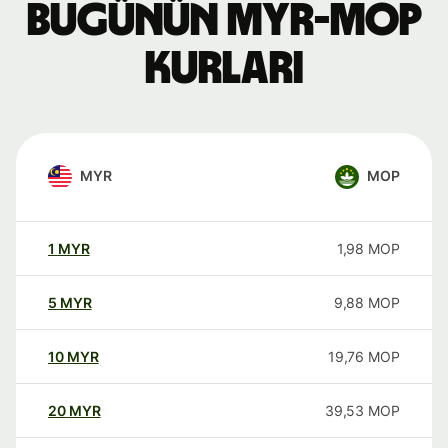
Bugünün MYR-MOP
kurları
MYR
MOP
1
MYR
1,98
MOP
5
MYR
9,88
MOP
10
MYR
19,76
MOP
20
MYR
39,53
MOP