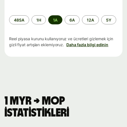
Zaman
48SA
1H
1A
6A
12A
5Y
aralığı
Reel piyasa kurunu kullanıyoruz ve ücretleri gizlemek için
gizli fiyat artışları eklemiyoruz.
Daha fazla bilgi edinin
1 MYR → MOP
istatistikleri