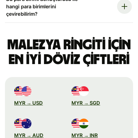
hangi para birimlerini
çevirebilirim?
Malezya ringiti için
en iyi döviz çiftleri
MYR → USD
MYR → SGD
MYR → AUD
MYR → INR