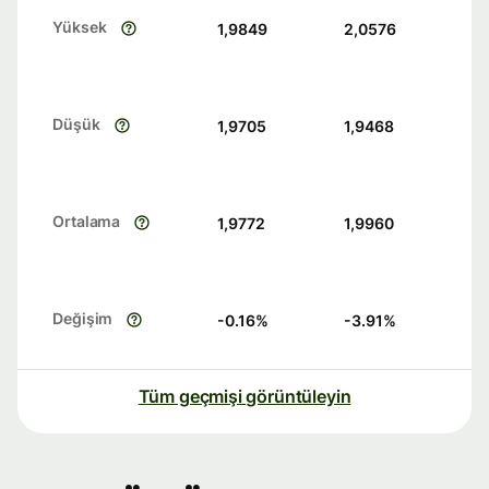
Yüksek
1,9849
2,0576
Düşük
1,9705
1,9468
Ortalama
1,9772
1,9960
Değişim
-0.16
%
-3.91
%
Tüm geçmişi görüntüleyin